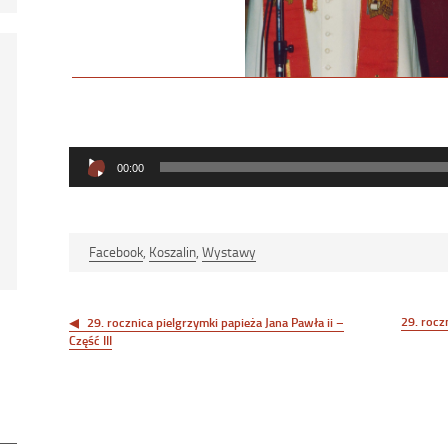
Odtwarzacz
00:00
plików
dźwiękowych
Facebook
,
Koszalin
,
Wystawy
Nawigacja
wpisu
29. rocz
29. rocznica pielgrzymki papieża Jana Pawła ii –
Część III