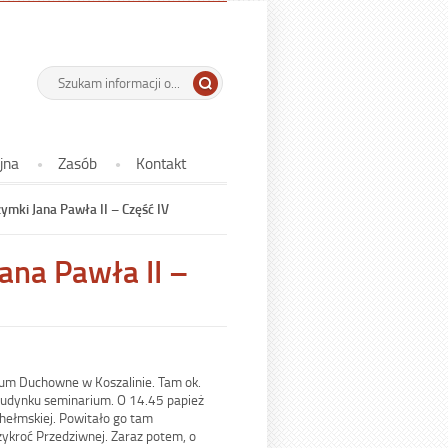
 Państwowe w
-
Wyszukiwarka
Tutaj
wpisz
29.
szukaną
rocznica
frazę:
pielgrzymki
jna
Zasób
Kontakt
Jana
Pawła
zymki Jana Pawła II – Część IV
II
Jana Pawła II –
–
Część
IV
ium Duchowne w Koszalinie. Tam ok.
budynku seminarium. O 14.45 papież
Chełmskiej. Powitało go tam
ykroć Przedziwnej. Zaraz potem, o