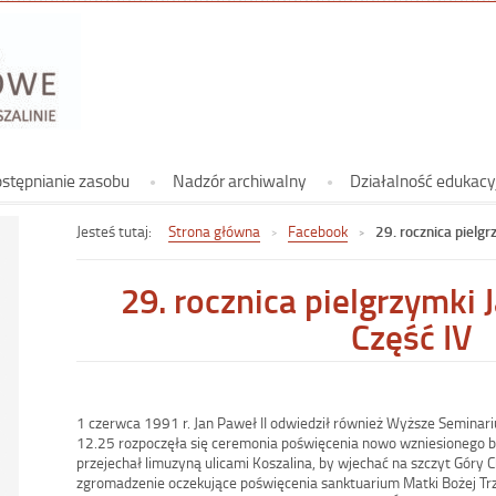
Archiwum
Koszalinie
Archiwum Państwowe w Koszalinie
stępnianie zasobu
Nadzór archiwalny
Działalność edukacy
Jesteś tutaj:
Strona główna
Facebook
29. rocznica pielgr
29. rocznica pielgrzymki 
Część IV
1 czerwca 1991 r. Jan Paweł II odwiedził również Wyższe Seminar
12.25 rozpoczęła się ceremonia poświęcenia nowo wzniesionego 
przejechał limuzyną ulicami Koszalina, by wjechać na szczyt Góry 
zgromadzenie oczekujące poświęcenia sanktuarium Matki Bożej Trz