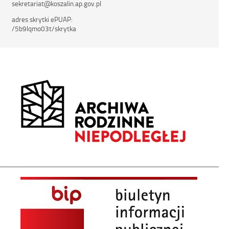
sekretariat@koszalin.ap.gov.pl
adres skrytki ePUAP:
/5b9lqmo03t/skrytka