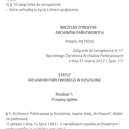
2) §
10 załącznika do zarządzenia
–
które wchodzą w
życie z
dniem podpisania.
NACZELNY DYREKTOR
ARCHIWÓW PAŃSTWOWYCH
PAWEŁ
PIETRZYK
Załącznik do zarządzenia
n
r
17
Naczelnego Dyrektora Archiwów Państwowych
z dnia
31 marca
2022
r.
(poz. 17)
STATUT
ARCHIWUM PAŃSTWOWEGO W
KOSZALINIE
Rozdział 1.
Przepisy ogólne
§
1.
Archiwum Państwowe w
Koszalinie, zwane dalej „Archiwum”, działa
na podstawie:
1)
us
tawy z
dnia 14
lipca 1983
r. o
narodowym zasobie archiwalnym i
archiwach(Dz.
U. z
2020
r. poz.
164),