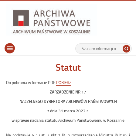
Archiwu
Państw
w
Koszalin
Archiwum Państwowe w Koszalinie
Wyszukiwarka
Tutaj
Górne
Otwórz
wpisz
menu
szukaną
główne
frazę:
Statut
Do pobrania w formacie PDF
POBIERZ
ZARZĄDZENIE NR
17
NACZELNEGO DYREKTORA ARCHIWÓW PAŃSTWOWYCH
z dnia
31 marca
2022
r.
w sprawie nadania statutu Archiwum Państwowemu w
Koszalinie
Na podstawie § 1
ust.
2
pkt
1
lit. b rozporządzenia Ministra Kultury
i