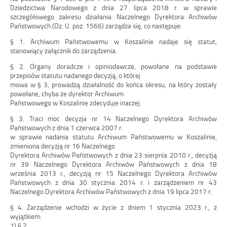
Dziedzictwa Narodowego z
dnia 27
lipca
2018
r. w
sprawie
szczegółowego zakresu działania Naczelnego Dyrektora Archiwów
Państwowych (Dz.
U.
poz.
1566) zarządza się, co następuje:
§
1.
Archiwum Państwowemu w
Koszalinie nadaje się statut,
stanowiący załączn
ik do zarządzenia.
§
2.
Organy doradcze i opiniodawcze, powołane na podstawie
przepisów statutu nadanego decyzją, o któr
ej
mowa w § 3, prowadzą działalność do końca okresu, na który zostały
powołane, chyba że dyrektor Archiwum
Państwowego w
Koszalinie
zdec
yduje inaczej.
§
3
.
Traci moc decyzja nr
14 Naczelnego Dyrektora Archiwów
Państwowych z
dnia 1
czerwca 2007
r.
w
sprawie nadania statutu Archiwum Państwowemu w
Koszalinie,
zmieniona decyzją nr
16
Naczelnego
Dyrektora Archiwów Państwowych z
dnia 23
sierpnia
2010
r., decyzją
nr 39
Naczelnego Dyrektora Archiwów
Państwowych z
dnia 18
września 2013
r., decyzją nr 15
Naczelnego Dyrektora Archiwów
Państwowych z
dnia
30
stycznia 2014
r. i
zarządzeniem nr 43
Naczelnego Dyrektora Archiwów Państwowych z
dnia 19
lipca
2017
r.
§ 4.
Zarządzenie wchodzi w
życie z
dniem 1
stycznia 2023
r., z
wyjątkiem:
1)
§ 2,