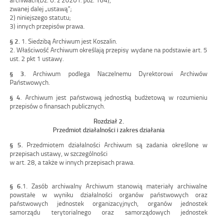
zwanej dalej „ustawą”;
2)
niniejszego statutu;
3)
innych przepisów prawa.
§
2.
1.
Siedzibą Archiwum jest Koszalin.
2.
Właściwość Archiwum określają przepis
y wydane na podstawie art.
5
ust.
2
pkt
1
ustawy.
§
3.
Archiwum podlega Naczelnemu Dyrektorowi Archiwów
Państwowych.
§
4
.
Archiwum jest państwową jednostką budżetową w
rozumieniu
przepisów o
finansach publicznych.
Rozdział 2.
Przedmiot
działalności i
zakres działania
§
5.
Przedmiotem działalności Archiwum są zadania określone w
przepisach ustawy, w
szczególności
w
art.
28, a
także w
innych przepisach prawa.
§
6.
1.
Zasób archiwalny Archiwum stanowią materiały archiwalne
powstałe w
wyniku
działalności organów
państwowych oraz
państwowych jednostek organizacyjnych, organów jednostek
samorządu terytorialnego oraz
samorządowych jednostek