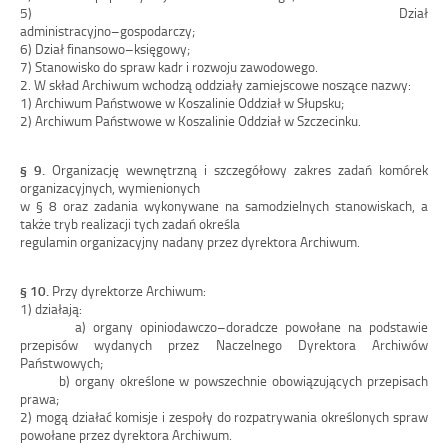
5)
Dział
administracyjno
–
gospodar
6)
Dział finansowo
–
księgowy;
7)
Stanowisko do spraw kadr i
rozwoju zawodowego.
2
.
W skład Archiwum wchodzą oddziały zamiej
scowe noszące nazwy:
1)
Archiwum Państwowe w
Koszalinie Oddział w
Słupsku;
2)
Archiwum Państwowe w
Koszalinie Oddział w
Szczecinku.
§
9.
Organizację
wewnętrzną
i
szczegółowy
zakres
zadań
komórek
organizacyjnych,
wymienionych
w
§ 8
oraz zadania w
ykonywane na samodzielnych stanowiskach, a
także tryb realizacji tych zadań określa
regulamin organizacyjny nadany przez dyrektora Archiwum.
§
10.
Przy dyrektorze Archiwum:
1)
działają:
a)
organy opiniodawczo
–
doradcze powołane na podstawie
przepisów wydanych przez Naczelnego Dyrektora
Archiwów
Państwowych;
b)
organy określone w
powszechnie obowiązujących przepisach
prawa;
2)
mogą działać komisje i
zespoły do rozpatrywania określonych spraw
powołane przez dyrektora Archiwum.