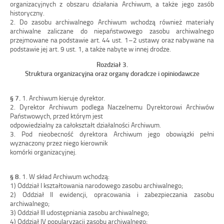
organizacyjnych z
obszaru działania Archiwum, a
także jego zasób
historyczny.
2.
Do zasobu archiwalnego Ar
chiwum wchodzą również materiały
archiwalne zaliczane do niepaństwowego
zasobu archiwalnego
przejmowane na podstawie art.
44
ust.
1
–
2 ustawy oraz nabywane na
podstawie jej
art.
9
ust.
1, a
także nabyte w
innej drodze.
Rozdział 3.
Struktura organizacyjna or
az organy doradcze i
opiniodawcze
§
7.
1.
Archiwum kieruje dyrektor.
2.
Dyrektor Archiwum podlega Naczelnemu Dyrektorowi Archiwów
Państwowych, przed którym jest
odpowiedzialny za całokształt działalności Archiwum.
3.
Pod
nieobecność
dyrektora
Archiwum
jego
obowiązki
pełni
wyznaczony
przez
niego
kierownik
komórki
organizacyjnej.
§
8.
1.
W skład Archiwum wchodzą:
1)
Oddział I
kształtowania narodowego zasobu archiwalnego;
2)
Oddział II ewidencji, opracowania i
zabezpieczania zasobu
archiwalnego;
3)
Oddział III udostępniania zasobu archiwalnego;
4)
Oddział IV popularyzacji zasobu archiwalnego;