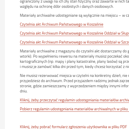
ograniczony z uwagi na ich zły stan fizyczny oraz zawarte w nich 
względu na ochronę dóbr osobistych i danych osobowych.
Materiały archiwalne udostępniane są wyłącznie na miejscu – w cz
Czytelnia akt Archiwum Państwowego w Koszalinie
Czytelnia akt Archiwum Państwowego w Koszalinie Oddział w Słup
Czytelnia akt Archiwum Państwowego w Koszalinie Oddział w Szcz
Materiały archiwalne z magazynu do czytelni akt dostarczamy do go
wtorki). Po wypełnieniu rewersu na materiały musisz poczekać oko
kartograficznych (np. mapy i plany katastralne, plany lasów) s
i musisz je zamówić kilka dni przed tym, kiedy chcesz korzystać z ni
Nie musisz rezerwować miejsca w czytelni na konkretny dzień, nie 
przyjedziesz do archiwum. Przed przyjazdem radzimy jednak zajrz
stronie, gdzie zamieszczamy z wyprzedzeniem między innymi info
dniu.
Kliknij, żeby przeczytać regulamin udostępniania materiałów arch
Pobierz regulamin udostępniania materiałów archiwalnych w pliku
Kliknij, żeby pobrać formularz zgłoszenia użytkownika w pliku PDF