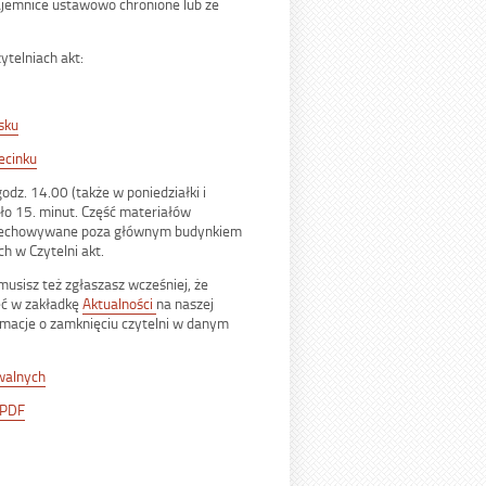
tajemnice ustawowo chronione lub ze
ytelniach akt:
sku
ecinku
dz. 14.00 (także w poniedziałki i
ło 15. minut. Część materiałów
ą przechowywane poza głównym budynkiem
ch w Czytelni akt.
musisz też zgłaszasz wcześniej, że
eć w zakładkę
Aktualności
na naszej
rmacje o zamknięciu czytelni w danym
iwalnych
 PDF