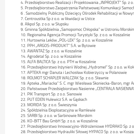
4. Przedsiębiorstwo Realizacji i Projektowania „INPROJEKT” Sp. z o.
5. Przedsiębiorstwo Zaopatrzenia Państwowej Komunikacji Samoc
6 . Samodzielny Publiczny Dziecięcy Ośrodek Rehabilitacji w Now
7. Centroustka Sp z o.o. w likwidacji w Ustce
8. Alkpol Sp. z o.o. w Słupsku
9. Gminna Spółdzielnia „Samopomoc Chłopska” w Ustroniu Morski
10. Regionalna Agencja Promocji Turystyki Sp. z o.o. w Koszalinie
11. Hurtownia Leków „POL-LEK” Sp. z o.o. w Koszalinie
12. PPH „ARGOS-PRODUKT” S.A. w Bytowie
13. AWANTAŻ Sp. z o.o. w Koszalinie
14. Agrodetal Sp. z o.o. w Koszalinie
15. ALFA BALTICA Sp. z o.o. PTH w Koszalinie
16. Przedsiębiorstwo Inżynierii Wodnej „Hydromel” Sp. z o.o. w Ko
17. APTEKA mgr Danuta i Lechosław Kobierzyccy w Polanowie
18. ROLMOT SCHAPLER WALCZAK Sp. z o.o. Sławnie
19. Apteka „Mariacka” S. C. mgr Wiesława Skoniecka-Baron, mgr A
20. Państwowe Przedsiębiorstwo Nasienne „CENTRALA NASIENNA”
21. PIK Transport Sp. z o.o. Sianowie
22. PUT EDEN Hulewicz S.A. w Gąskach
23. MORIDA Sp. z o.o. Świeszynia
24. Spółdzielnia Eksploatacyjna w Ramlewie
25. SARBI Sp. z o.o. w Sarbinowie Morskim
26. KO-BITT Bau GmbH Sp. z o.o. w Koszalinie
27. Przedsiębiorstwo Innowacyjno-Wdrożeniowe HYDRAKO Sp. z o.
28. Przedsiębiorstwo Hydrauliki Siłowej HYPACO Sp. z o.o. w Koszal