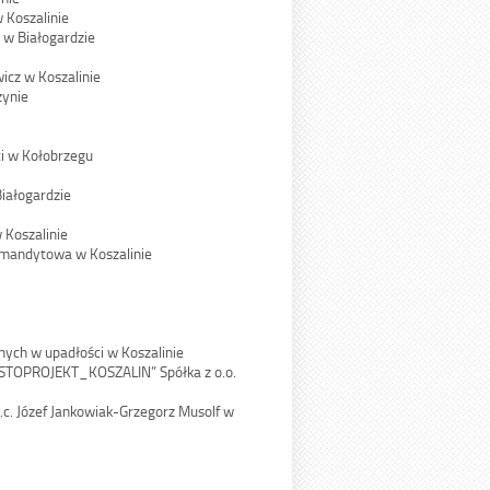
 Koszalinie
 w Białogardzie
cz w Koszalinie
zynie
i w Kołobrzegu
iałogardzie
w Koszalinie
Komandytowa w Koszalinie
znych w upadłości w Koszalinie
IASTOPROJEKT_KOSZALIN” Spółka z o.o.
c. Józef Jankowiak-Grzegorz Musolf w