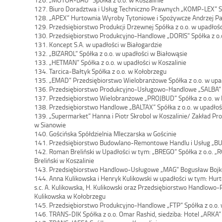
127. Biuro Doradztwa i Usług Techniczno Prawnych „KOMP-LEX” Spó
128. „APEX” Hurtownia Wyroby Tytoniowe i Spożywcze Andrzej Pać
129. Przedsiębiorstwo Produkcji Drzewnej Spółka z o.o. w upadłoś
130. Przedsiębiorstwo Produkcyjno-Handlowe „DORIS” Spółka z o.o
131. Koncept S.A. w upadłości w Białogardzie
132. „BIZAROL” Spółka z o.o. w upadłości w Białowąsie
133. „HETMAN” Spółka z o.o. w upadłości w Koszalinie
134. Tarcica-Bałtyk Spółka z o.o. w Kołobrzegu
135. „EMAD” Przedsiębiorstwo Wielobranżowe Spółka z o.o. w upad
136. Przedsiębiorstwo Produkcyjno-Usługowo-Handlowe „SALBA” Sp
137. Przedsiębiorstwo Wielobranżowe „PROJBUD” Spółka z o.o. w 
138. Przedsiębiorstwo Handlowe „BALTAX” Spółka z o.o. w upadłośc
139. „Supermarket” Hanna i Piotr Skrobol w Koszalinie/ Zakład Prod
w Sianowie
140. Gościńska Spółdzielnia Mleczarska w Gościnie
141. Przedsiębiorstwo Budowlano-Remontowe Handlu i Usług „B
142. Roman Breliński w Upadłości w tym: „BREGO” Spółka z o.o.
Breliński w Koszalinie
143. Przedsiębiorstwo Handlowo-Usługowe „MAG” Bogusław Bojko 
144. Anna Kulikowska i Henryk Kulikowski w upadłości w tym: H
s.c. A. Kulikowska, H. Kulikowski oraz Przedsiębiorstwo Handlo
Kulikowska w Kołobrzegu
145. Przedsiębiorstwo Produkcyjno-Handlowe „FTP” Spółka z o.o. 
146. TRANS-DIK Spółka z o.o. Omar Rashid, siedziba: Hotel „ARKA”