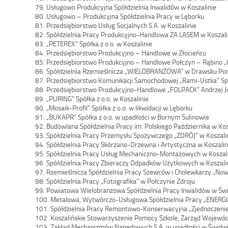
79. Usługowo Produkcyjna Spółdzielnia Inwalidów w Koszalinie
80. Usługowo – Produkcyjna Spółdzielnia Pracy w Lęborku
81. Przedsiębiorstwo Usług Socjalnych S.A. w Koszalinie
82. Spółdzielnia Pracy Produkcyjno-Handlowa ZA LASEM w Koszali
83. „PETEREX” Spółka z o.o. w Koszalinie
84. Przedsiębiorstwo Produkcyjno – Handlowe w Złocieńcu
85. Przedsiębiorstwo Produkcyjno – Handlowe Połczyn – Rąbino „
86. Spółdzielnia Rzemieślnicza „WIELOBRANŻOWA” w Drawsku P
87. Przedsiębiorstwo Komunikacji Samochodowej „Rami-Ustka” Sp. 
88. Przedsiębiorstwo Produkcyjno-Handlowe „FOLPACK” Andrzej J
89. „PURING” Spółka z o.o. w Koszalinie
90. „Mosaik-Profil” Spółka z o.o. w likwidacji w Lęborku
91. „BUKAPR” Spółka z o.o. w upadłości w Bornym Sulinowie
92. Budowlana Spółdzielnia Pracy im. Polskiego Października w Kos
93. Spółdzielnia Pracy Przemysłu Spożywczego „ZDRÓJ” w Koszali
94. Spółdzielnia Pracy Skórzano-Drzewna i Artystyczna w Koszalin
95. Spółdzielnia Pracy Usług Mechaniczno-Montażowych w Koszal
96. Spółdzielnia Pracy Zbieraczy Odpadków Użytkowych w Koszali
97. Rzemieślnicza Spółdzielnia Pracy Szewców i Cholewkarzy „Now
98. Spółdzielnia Pracy „Fotografika” w Połczynie Zdroju
99. Powiatowa Wielobranżowa Spółdzielnia Pracy Inwalidów w Św
100. Metalowa, Wytwórczo-Usługowa Spółdzielnia Pracy „ENERGIA
101. Spółdzielnia Pracy Remontowo-Konserwacyjna „Zjednoczenie
102. Koszalińskie Stowarzyszenie Pomocy Szkole, Zarząd Wojewódz
103. Zakład Mechanizmów Napędowych S.A. w upadłości w Świdwi