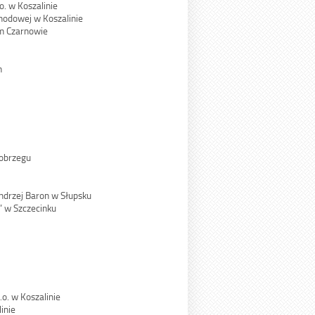
o. w Koszalinie
hodowej w Koszalinie
ym Czarnowie
m
łobrzegu
ndrzej Baron w Słupsku
 w Szczecinku
o. w Koszalinie
inie