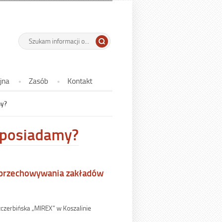
 Państwowe w
-
Wyszukiwarka
Tutaj
wpisz
Jaką
szukaną
dokumentację
frazę:
już
jna
Zasób
Kontakt
posiadamy?
my?
 posiadamy?
 przechowywania zakładów
czerbińska „MIREX” w Koszalinie