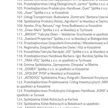
104. Przedsiębiorstwo Usług Ekologicznych „Jamno” Spółka z o.o. w
105. Przedsiębiorstwo Produkcyjno-Handlowe „Duet” Spółka z o.o.
106. „Awer” Spółka z o.o. w Koszalinie
107. Usługi Transportowo-Budowlane „Domtrans” Barbara Uzarowi
108. Spółdzielnia Produkcji Rolnej „Agrofarm” w likwidacji w Siemc
109. Apteka „Przy Ratuszu” mgr Anna Budkiewicz w Koszalinie
110. „Drew-Mark” Spółka z o.o. w likwidacji w Tychowie
111. „BROKAT” Fabryka Okien – Waldemar Grochowski w upadłośc
112. „Sweland Properties” Spółka z o.o. w likwidacji w Białogardzie
113. Przedsiębiorstwo Gospodarki Komunalnej i Mieszkaniowej w B
114. Regionalny Związek Hodowców Owiec i Kóz w Koszalinie
115. Koszalińska Fabryka Narzędzi „VIS” Spółka z o.o. w likwidacji 
116. Przedsiębiorstwo Handlowe Barbara i Igor Burdziej Spółka 
117. „TRAK-POL” Spółka z o.o. w upadłości w Tychowie
118. Gminna Spółdzielnia „Samopomoc Chłopska” w Mielnie
119. „DOMEX” Spółka z o.o. w upadłości w Koszalinie
120. „SPOŁEM” PHSP w likwidacji w Koszalinie
121. „INTROPOL” Spółdzielnia Pracy Poligrafii i Rzemiosł Artystyc
122. Przedsiębiorstwo Projektowania i Usług Inwestycyjnych „M
w upadłości w Koszalinie
123. Przedsiębiorstwo Produkcyjno Usługowo-Handlowe „KORA” s.
upadłości w Turowie
124. Spółdzielnia Kółek Rolniczych w Karlinie
125. Spółdzielnia Kółek Rolniczych w Bobolicach w upadłości
126. „MOTOR-BAU” Spółka z o.o. w Koszalinie