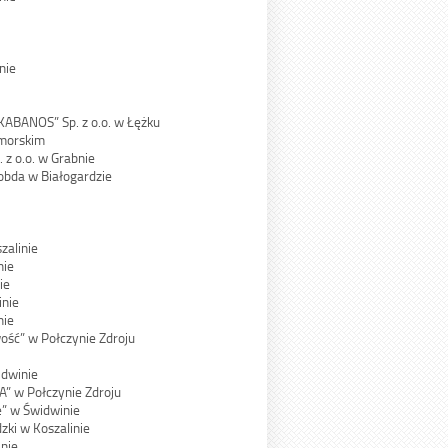
nie
KABANOS” Sp. z o.o. w Łężku
omorskim
z o.o. w Grabnie
obda w Białogardzie
zalinie
nie
ie
inie
nie
ość” w Połczynie Zdroju
idwinie
” w Połczynie Zdroju
” w Świdwinie
ki w Koszalinie
nie