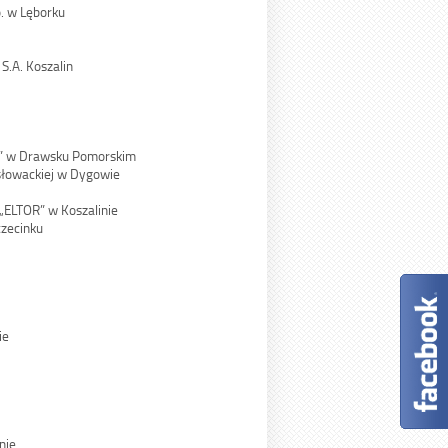
. w Lęborku
S.A. Koszalin
” w Drawsku Pomorskim
osłowackiej w Dygowie
 „ELTOR” w Koszalinie
czecinku
ie
nie