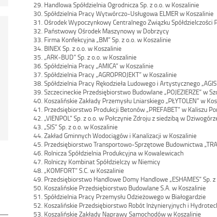
29. Handlowa Spółdzielnia Ogrodnicza Sp. z o.o. w Koszalinie
30. Spółdzielnia Pracy Wytwórczo-Usługowa ELMER w Koszalinie
31. Ośrodek Wypoczynkowy Centralnego Związku Spółdzielczośc
32. Państwowy Ośrodek Maszynowy w Dobrzycy
33. Firma Konfekcyjna „BM” Sp. z o.o. w Koszalinie
34. BINEX Sp. z o.o. w Koszalinie
35. „ARK-BUD” Sp. z o.o. w Koszalinie
36. Spółdzielnia Pracy „AMICA” w Koszalinie
37. Spółdzielnia Pracy „AGROPROJEKT” w Koszalinie
38. Spółdzielnia Pracy Rękodzieła Ludowego i Artystycznego „AGIS
39. Szczecineckie Przedsiębiorstwo Budowlane „POJEZIERZE” w Sz
40. Koszalińskie Zakłady Przemysłu Lniarskiego „PŁYTOLEN” w Kos
41. Przedsiębiorstwo Produkcji Betonów „PREFABET” w Kaliszu P
42. „VIENPOL” Sp. z o.o. w Połczynie Zdroju z siedzibą w Dziwogórz
43. „SIS” Sp. z o.o. w Koszalinie
44. Zakład Gminnych Wodociągów i Kanalizacji w Koszalinie
45. Przedsiębiorstwo Transportowo-Sprzętowe Budownictwa „TR
46. Rolnicza Spółdzielnia Produkcyjna w Kowalewicach
47. Rolniczy Kombinat Spółdzielczy w Niemicy
48. „KOMFORT” S.C. w Koszalinie
49. Przedsiębiorstwo Handlowe Domy Handlowe „ESHAMES” Sp. z o
50. Koszalińskie Przedsiębiorstwo Budowlane S.A. w Koszalinie
51. Spółdzielnia Pracy Przemysłu Odzieżowego w Białogardzie
52. Koszalińskie Przedsiębiorstwo Robót Inżynieryjnych i Hydrotech
53. Koszalińskie Zakłady Naprawy Samochodów w Koszalinie