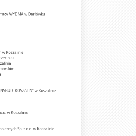
i Pracy WYDMA w Darłówku
” w Koszalinie
czecinku
zalinie
omorskim
e
ANSBUD-KOSZALIN” w Koszalinie
.o. w Koszalinie
nicznych Sp. z o.o. w Koszalinie