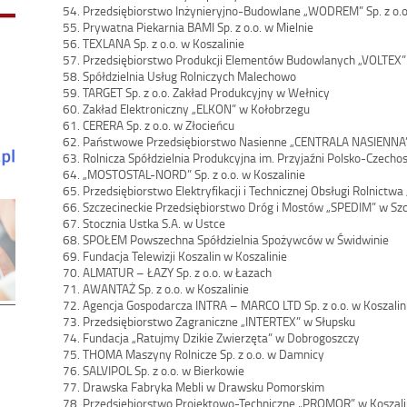
54. Przedsiębiorstwo Inżynieryjno-Budowlane „WODREM” Sp. z o.o
55. Prywatna Piekarnia BAMI Sp. z o.o. w Mielnie
56. TEXLANA Sp. z o.o. w Koszalinie
57. Przedsiębiorstwo Produkcji Elementów Budowlanych „VOLTEX” 
58. Spółdzielnia Usług Rolniczych Malechowo
59. TARGET Sp. z o.o. Zakład Produkcyjny w Wełnicy
60. Zakład Elektroniczny „ELKON” w Kołobrzegu
61. CERERA Sp. z o.o. w Złocieńcu
62. Państwowe Przedsiębiorstwo Nasienne „CENTRALA NASIENNA
63. Rolnicza Spółdzielnia Produkcyjna im. Przyjaźni Polsko-Czech
64. „MOSTOSTAL-NORD” Sp. z o.o. w Koszalinie
65. Przedsiębiorstwo Elektryfikacji i Technicznej Obsługi Rolnictwa
66. Szczecineckie Przedsiębiorstwo Dróg i Mostów „SPEDIM” w Sz
67. Stocznia Ustka S.A. w Ustce
68. SPOŁEM Powszechna Spółdzielnia Spożywców w Świdwinie
69. Fundacja Telewizji Koszalin w Koszalinie
70. ALMATUR – ŁAZY Sp. z o.o. w Łazach
71. AWANTAŻ Sp. z o.o. w Koszalinie
72. Agencja Gospodarcza INTRA – MARCO LTD Sp. z o.o. w Koszalin
73. Przedsiębiorstwo Zagraniczne „INTERTEX” w Słupsku
74. Fundacja „Ratujmy Dzikie Zwierzęta” w Dobrogoszczy
75. THOMA Maszyny Rolnicze Sp. z o.o. w Damnicy
76. SALVIPOL Sp. z o.o. w Bierkowie
77. Drawska Fabryka Mebli w Drawsku Pomorskim
78. Przedsiębiorstwo Projektowo-Techniczne „PROMOR” w Koszali