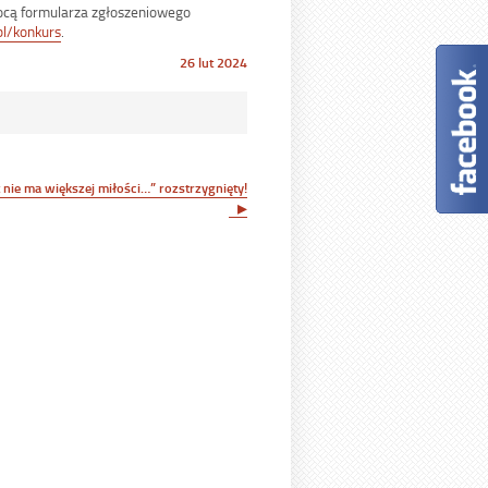
ocą formularza zgłoszeniowego
pl/konkurs
.
Opublikowano
26 lut 2024
w
dniu
 nie ma większej miłości…” rozstrzygnięty!