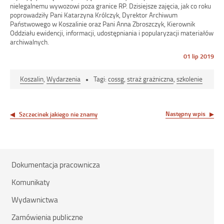
nielegalnemu wywozowi poza granice RP. Dzisiejsze zajęcia, jak co roku
poprowadziły Pani Katarzyna Królczyk, Dyrektor Archiwum
Państwowego w Koszalinie oraz Pani Anna Zbroszczyk, Kierownik
Oddziału ewidencji, informacji, udostępniania i popularyzacji materiałów
archiwalnych.
Opublikowano
01 lip 2019
w
dniu
Koszalin
,
Wydarzenia
Tagi:
cossg
,
straż grażniczna
,
szkolenie
Nawigacja
wpisu
Następny wpis
Szczecinek jakiego nie znamy
Dokumentacja pracownicza
Komunikaty
Wydawnictwa
Zamówienia publiczne