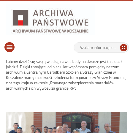
Archiwu
Państw
w
Koszalin
Archiwum Państwowe w Koszalinie
Wyszukiwarka
Tutaj
Górne
Otwórz
wpisz
menu
szukaną
główne
frazę:
Lubimy dzielić się swoją wiedzą, nawet kiedy na dworze jest taki upał
jak dziś
Dzięki trwającej od pięciu lat współpracy pomiędzy naszym
archiwum a Centralnym Ośrodkiem Szkolenia Straży Granicznej w
Koszalinie mamy możliwość szkolenia funkcjonariuszy Straży Granicznej
z całego kraju w zakresie „Prawnego zabezpieczenia materiałów
archiwalnych i ich wywozu za granicę RP”.