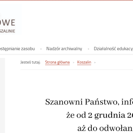
Archiwum
Koszalinie
Archiwum Państwowe w Koszalinie
stępnianie zasobu
Nadzór archiwalny
Działalność edukacy
Jesteś tutaj:
Strona główna
Koszalin