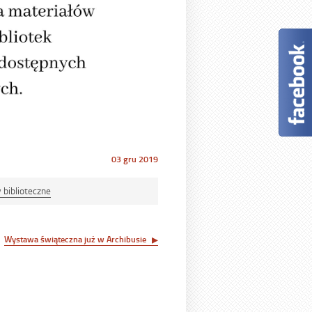
Opublikowano
03 gru 2019
w
dniu
y biblioteczne
Wystawa świąteczna już w Archibusie