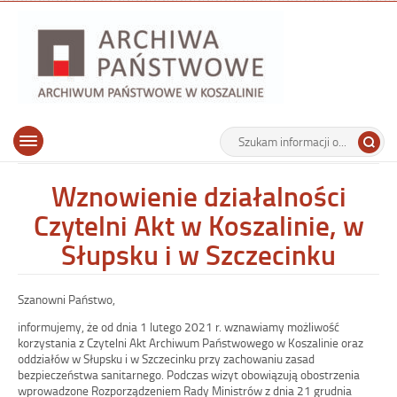
Archiwu
Państw
w
Koszalin
Archiwum Państwowe w Koszalinie
Wyszukiwarka
Tutaj
Górne
Otwórz
wpisz
menu
szukaną
główne
frazę:
Wznowienie działalności
Czytelni Akt w Koszalinie, w
Słupsku i w Szczecinku
Szanowni Państwo,
informujemy, że od dnia 1 lutego 2021 r. wznawiamy możliwość
korzystania z Czytelni Akt Archiwum Państwowego w Koszalinie oraz
oddziałów w Słupsku i w Szczecinku przy zachowaniu zasad
bezpieczeństwa sanitarnego. Podczas wizyt obowiązują obostrzenia
wprowadzone Rozporządzeniem Rady Ministrów z dnia 21 grudnia