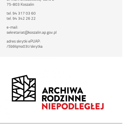
75-803 Koszalin
tel. 94 317 03 60
tel. 94 342 26 22
e-mail:
sekretariat@koszalin.ap.gov.pl
adres skrytki ePUAP:
/5b9lqmo03t/skrytka