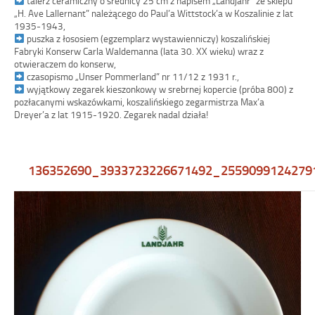
talerz ceramiczny o średnicy 25 cm z napisem „Landjahr” ze sklepu
„H. Ave Lallernant” należącego do Paul’a Wittstock’a w Koszalinie z lat
1935-1943,
puszka z łososiem (egzemplarz wystawienniczy) koszalińskiej
Fabryki Konserw Carla Waldemanna (lata 30. XX wieku) wraz z
otwieraczem do konserw,
czasopismo „Unser Pommerland” nr 11/12 z 1931 r.,
wyjątkowy zegarek kieszonkowy w srebrnej kopercie (próba 800) z
pozłacanymi wskazówkami, koszalińskiego zegarmistrza Max’a
Dreyer’a z lat 1915-1920. Zegarek nadal działa!
136352690_3933723226671492_2559099124279