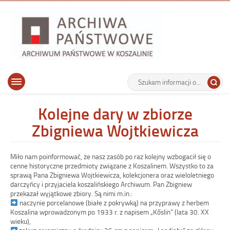
Archiwu
Państw
w
Koszalin
Archiwum Państwowe w Koszalinie
Wyszukiwarka
Tutaj
Górne
Otwórz
wpisz
menu
szukaną
główne
frazę:
Kolejne dary w zbiorze
Zbigniewa Wojtkiewicza
Miło nam poinformować, że nasz zasób po raz kolejny wzbogacił się o
cenne historyczne przedmioty związane z Koszalinem. Wszystko to za
sprawą Pana Zbigniewa Wojtkiewicza, kolekcjonera oraz wieloletniego
darczyńcy i przyjaciela koszalińskiego Archiwum. Pan Zbigniew
przekazał wyjątkowe zbiory. Są nimi m.in.:
naczynie porcelanowe (białe z pokrywką) na przyprawy z herbem
Koszalina wprowadzonym po 1933 r. z napisem „Kőslin” (lata 30. XX
wieku),