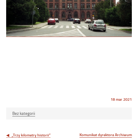
Opublikowano
18 mar 2021
w
dniu
Bez kategorii
Nawigacja
wpisu
Komunikat dyrektora Archiwum
„Trzy kilometry historii”