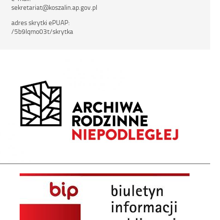
sekretariat@koszalin.ap.gov.pl
adres skrytki ePUAP:
/5b9lqmo03t/skrytka