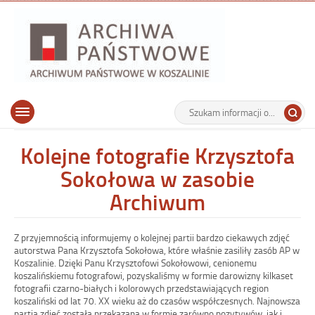
Archiwu
Państw
w
Koszalin
Archiwum Państwowe w Koszalinie
Wyszukiwarka
Tutaj
Górne
Otwórz
wpisz
menu
szukaną
główne
frazę:
Kolejne fotografie Krzysztofa
Sokołowa w zasobie
Archiwum
Z przyjemnością informujemy o kolejnej partii bardzo ciekawych zdjęć
autorstwa Pana Krzysztofa Sokołowa, które właśnie zasiliły zasób AP w
Koszalinie. Dzięki Panu Krzysztofowi Sokołowowi, cenionemu
koszalińskiemu fotografowi, pozyskaliśmy w formie darowizny kilkaset
fotografii czarno-białych i kolorowych przedstawiających region
koszaliński od lat 70. XX wieku aż do czasów współczesnych. Najnowsza
partia zdjęć została przekazana w formie zarówno pozytywów, jak i