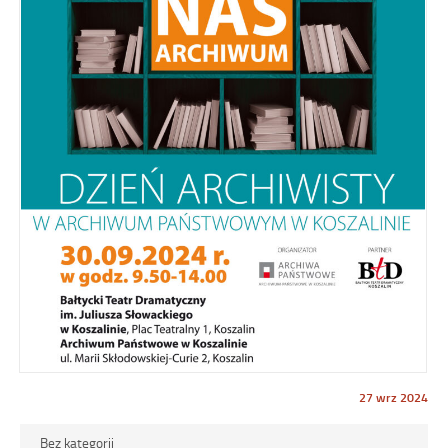
Opublikowano
27 wrz 2024
w
dniu
Bez kategorii