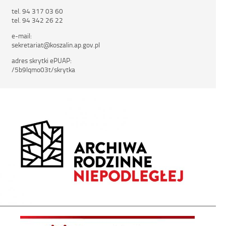
tel. 94 317 03 60
tel. 94 342 26 22
e-mail:
sekretariat@koszalin.ap.gov.pl
adres skrytki ePUAP:
/5b9lqmo03t/skrytka