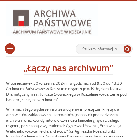
Archiwu
Państw
w
Koszalin
Archiwum Państwowe w Koszalinie
Wyszukiwarka
Tutaj
Górne
Otwórz
wpisz
menu
szukaną
główne
frazę:
„Łączy nas archiwum”
W poniedziałek 30 września 2024 r. w godzinach od 9.50 do 13.30
Archiwum Państwowe w Koszalinie organizuje w Bałtyckim Teatrze
Dramatycznym im. Juliusza Słowackiego w Koszalinie wydarzenie pod
hasłem „Łączy nas archiwum”.
W ramach tego wydarzenia przewidujemy imprezę zamkniętą dla
archiwistów zakładowych, kierowników jednostek pod nadzorem
archiwum oraz koordynatorów czynności kancelaryjnych z całego
regionu, połączoną z wykładem dr Agnieszki Rosy pt. „Archiwizacja
Webu jako wyzwanie dla archiwów” (dr Agnieszka Rosa adiunkt,
Katedra Archiwistyki i Zarządzania Dokumentacją, Instytut Historii i