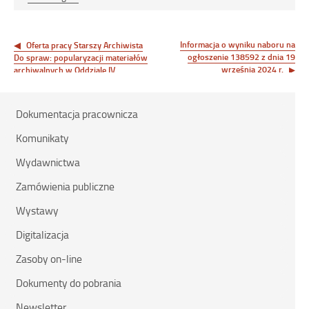
Nawigacja
wpisu
Informacja o wyniku naboru na
Oferta pracy Starszy Archiwista
ogłoszenie 138592 z dnia 19
Do spraw: popularyzacji materiałów
września 2024 r.
archiwalnych w Oddziale IV
Popularyzacji zasobu archiwalnego
Dokumentacja pracownicza
Komunikaty
Wydawnictwa
Zamówienia publiczne
Wystawy
Digitalizacja
Zasoby on-line
Dokumenty do pobrania
Newsletter