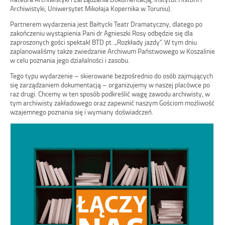
Archiwistyki, Uniwersytet Mikołaja Kopernika w Toruniu).
Partnerem wydarzenia jest Bałtycki Teatr Dramatyczny, dlatego po
zakończeniu wystąpienia Pani dr Agnieszki Rosy odbędzie się dla
zaproszonych gości spektakl BTD pt. „Rozkłady jazdy”. W tym dniu
zaplanowaliśmy także zwiedzanie Archiwum Państwowego w Koszalinie
w celu poznania jego działalności i zasobu.
Tego typu wydarzenie – skierowane bezpośrednio do osób zajmujących
się zarządzaniem dokumentacją – organizujemy w naszej placówce po
raz drugi. Chcemy w ten sposób podkreślić wagę zawodu archiwisty, w
tym archiwisty zakładowego oraz zapewnić naszym Gościom możliwość
wzajemnego poznania się i wymiany doświadczeń.