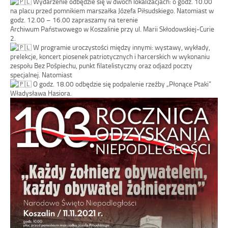
Wydarzenie odbędzie się w dwóch lokalizacjach: o godz. 10.00
na placu przed pomnikiem marszałka Józefa Piłsudskiego. Natomiast w
godz. 12.00 – 16.00 zapraszamy na terenie
Archiwum Państwowego w Koszalinie przy ul. Marii Skłodowskiej-Curie
2.
W programie uroczystości między innymi: wystawy, wykłady,
prelekcje, koncert piosenek patriotycznych i harcerskich w wykonaniu
zespołu Bez Pośpiechu, punkt filatelistyczny oraz odjazd poczty
specjalnej. Natomiast
O godz. 18.00 odbędzie się podpalenie rzeźby „Płonące Ptaki”
Władysława Hasiora.