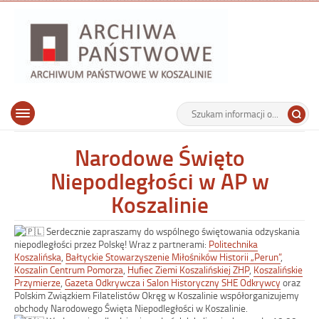
Archiwu
Państw
w
Koszalin
Archiwum Państwowe w Koszalinie
Wyszukiwarka
Tutaj
Górne
Otwórz
wpisz
menu
szukaną
główne
frazę:
Narodowe Święto
Niepodległości w AP w
Koszalinie
Serdecznie zapraszamy do wspólnego świętowania odzyskania
niepodległości przez Polskę! Wraz z partnerami:
Politechnika
Koszalińska
,
Bałtyckie Stowarzyszenie Miłośników Historii „Perun”
,
Koszalin Centrum Pomorza
,
Hufiec Ziemi Koszalińskiej ZHP
,
Koszalińskie
Przymierze
,
Gazeta Odkrywcza i Salon Historyczny SHE Odkrywcy
oraz
Polskim Związkiem Filatelistów Okręg w Koszalinie współorganizujemy
obchody Narodowego Święta Niepodległości w Koszalinie.