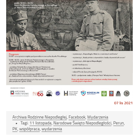
Opublikowano
07 lis 2021
w
dniu
Archiwa Rodzinne Niepodległej
,
Facebook
,
Wydarzenia
Tagi:
11 listopada
,
Narodowe Święto Niepodległości
,
Perun
,
PK
,
współpraca
,
wydarzenia