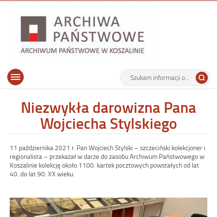
Archiwu
Państw
w
Koszalin
Archiwum Państwowe w Koszalinie
Wyszukiwarka
Tutaj
Górne
Otwórz
wpisz
menu
szukaną
główne
frazę:
Niezwykła darowizna Pana
Wojciecha Stylskiego
11 października 2021 r. Pan Wojciech Stylski – szczeciński kolekcjoner i
regionalista – przekazał w darze do zasobu Archiwum Państwowego w
Koszalinie kolekcję około 1100. kartek pocztowych powstałych od lat
40. do lat 90. XX wieku.