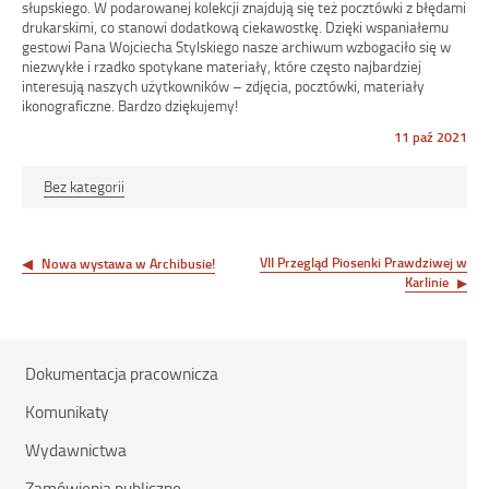
słupskiego. W podarowanej kolekcji znajdują się też pocztówki z błędami
drukarskimi, co stanowi dodatkową ciekawostkę. Dzięki wspaniałemu
gestowi Pana Wojciecha Stylskiego nasze archiwum wzbogaciło się w
niezwykłe i rzadko spotykane materiały, które często najbardziej
interesują naszych użytkowników – zdjęcia, pocztówki, materiały
ikonograficzne. Bardzo dziękujemy!
Opublikowano
11 paź 2021
w
dniu
Bez kategorii
Nawigacja
wpisu
VII Przegląd Piosenki Prawdziwej w
Nowa wystawa w Archibusie!
Karlinie
Dokumentacja pracownicza
Komunikaty
Wydawnictwa
Zamówienia publiczne