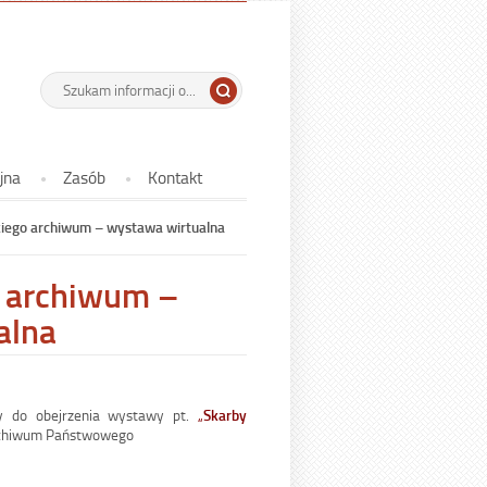
 Państwowe w
-
Wyszukiwarka
Tutaj
wpisz
Skarby
szukaną
szczecineckiego
frazę:
archiwum
jna
Zasób
Kontakt
–
wystawa
kiego archiwum – wystawa wirtualna
wirtualna
o archiwum –
alna
 do obejrzenia wystawy pt.
„
Skarby
Archiwum Państwowego