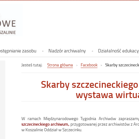
Archiwum
Koszalinie
Archiwum Państwowe w Koszalinie
stępnianie zasobu
Nadzór archiwalny
Działalność edukacy
Jesteś tutaj:
Strona główna
Facebook
Skarby szczecinec
Skarby szczecineckieg
wystawa wirtu
W ramach Międzynarodowego Tygodnia Archiwów zapraszamy
szczecineckiego archiwum
„
przygotowanej przez archiwistów z 
w Koszalinie Oddział w Szczecinku.