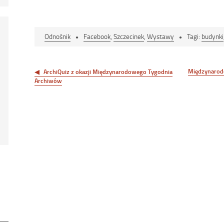
Format
Odnośnik
Facebook
,
Szczecinek
,
Wystawy
Tagi:
budynki
Nawigacja
wpisu
Międzynarod
ArchiQuiz z okazji Międzynarodowego Tygodnia
Archiwów