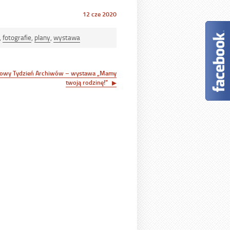
Opublikowano
12 cze 2020
w
dniu
,
fotografie
,
plany
,
wystawa
owy Tydzień Archiwów – wystawa „Mamy
twoją rodzinę!”