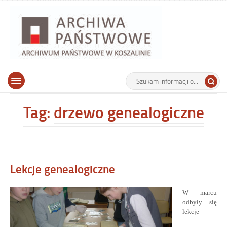
Archiwu
Państw
w
Koszalin
Archiwum Państwowe w Koszalinie
Wyszukiwarka
Tutaj
Górne
Otwórz
wpisz
menu
szukaną
główne
frazę:
Tag:
drzewo genealogiczne
Lekcje genealogiczne
W marcu
odbyły się
lekcje