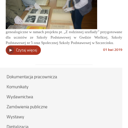
genealogiczne w ramach projektu pt. „Z rodzinnej szuflady” przygotowane
dla uczniów ze Szkoły Podstawowej w Gwdzie Wielkiej, Szkoły
Podstawowej nr 5 oraz Społecznej Szkoły Podstawowej w Szczecinku.
Opublikowano
01 kwi 2019
„Lekcje
Czytaj więcej
w
genealogiczne”
dniu
Dokumentacja pracownicza
Komunikaty
Wydawnictwa
Zamówienia publiczne
Wystawy
Digitalizacja