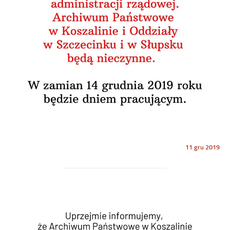
Opublikowano
11 gru 2019
w
dniu