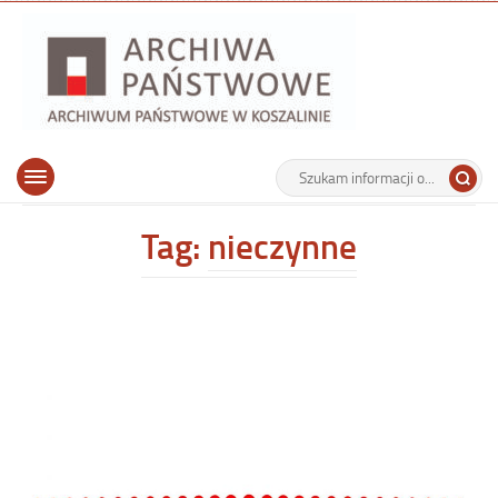
Archiwu
Państw
w
Koszalin
Archiwum Państwowe w Koszalinie
Wyszukiwarka
Tutaj
Górne
Otwórz
wpisz
menu
szukaną
główne
frazę:
Tag:
nieczynne