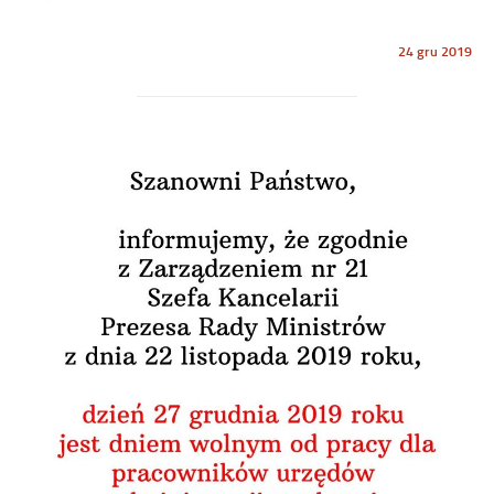
Opublikowano
24 gru 2019
w
dniu