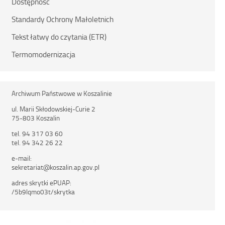
Dostępność
Standardy Ochrony Małoletnich
Tekst łatwy do czytania (ETR)
Termomodernizacja
Archiwum Państwowe w Koszalinie
ul. Marii Skłodowskiej-Curie 2
75-803 Koszalin
tel. 94 317 03 60
tel. 94 342 26 22
e-mail:
sekretariat@koszalin.ap.gov.pl
adres skrytki ePUAP:
/5b9lqmo03t/skrytka