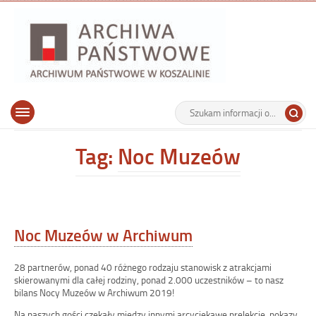
Archiwu
Państw
w
Koszalin
Archiwum Państwowe w Koszalinie
Wyszukiwarka
Tutaj
Górne
Otwórz
wpisz
menu
szukaną
główne
frazę:
Tag:
Noc Muzeów
Noc Muzeów w Archiwum
28 partnerów, ponad 40 różnego rodzaju stanowisk z atrakcjami
skierowanymi dla całej rodziny, ponad 2.000 uczestników – to nasz
bilans Nocy Muzeów w Archiwum 2019!
Na naszych gości czekały między innymi arcyciekawe prelekcje, pokazy