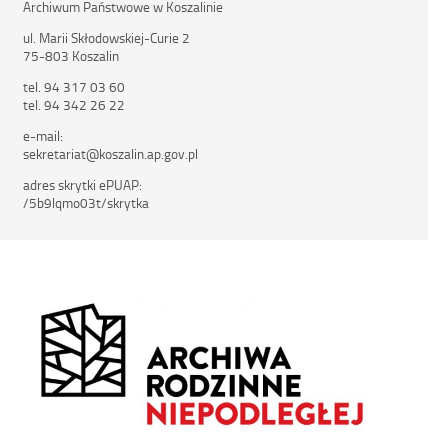
Archiwum Państwowe w Koszalinie
ul. Marii Skłodowskiej-Curie 2
75-803 Koszalin
tel. 94 317 03 60
tel. 94 342 26 22
e-mail:
sekretariat@koszalin.ap.gov.pl
adres skrytki ePUAP:
/5b9lqmo03t/skrytka