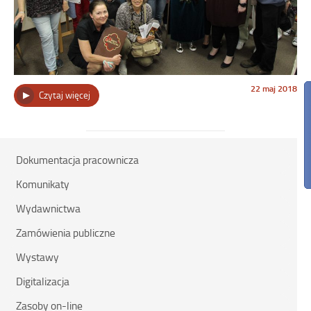
Opublikowano
22 maj 2018
„Noc
Czytaj więcej
w
dniu
Muzeów
2018”
Dokumentacja pracownicza
Komunikaty
Wydawnictwa
Zamówienia publiczne
Wystawy
Digitalizacja
Zasoby on-line