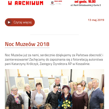
Opublikowano
13 maj 2019
„Noc
Czytaj więcej
w
dniu
Muzeów
w
Archiwum
2019!”
Noc Muzeów 2018
Noc Muzeów już za nami, serdecznie dziękujemy za Państwa obecność i
zainteresowanie! Zachęcamy do zapoznania się z fotorelacją autorstwa
pani Katarzyny Królczyk, Zastępcy Dyrektora AP w Koszalinie.