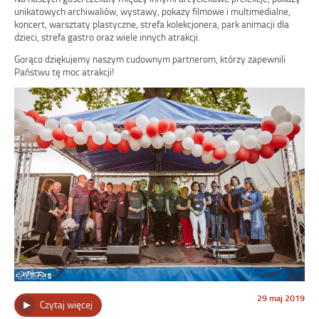
unikatowych archiwaliów, wystawy, pokazy filmowe i multimedialne,
koncert, warsztaty plastyczne, strefa kolekcjonera, park animacji dla
dzieci, strefa gastro oraz wiele innych atrakcji.
Gorąco dziękujemy naszym cudownym partnerom, którzy zapewnili
Państwu tę moc atrakcji!
Opublikowano
29 maj 2019
„Noc
Czytaj więcej
w
dniu
Muzeów