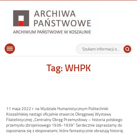
Archiwu
Państw
w
Koszalin
Archiwum Państwowe w Koszalinie
Wyszukiwarka
Tutaj
Górne
Otwórz
wpisz
menu
szukaną
główne
frazę:
Tag:
WHPK
11 maja 2022 r. na Wydziale Humanistycznym Politechniki
Koszalińskiej nastąpi oficjalnie otwarcie Okręgowej Wystawy
Filatelistycznej „Centralny Okręg Przemysłowy – historia polskiego
przemysłu zbrojeniowego 1936-1939”. Serdecznie zapraszamy do
zapoznania się z eksponatami, które fantastycznie obrazują historię.