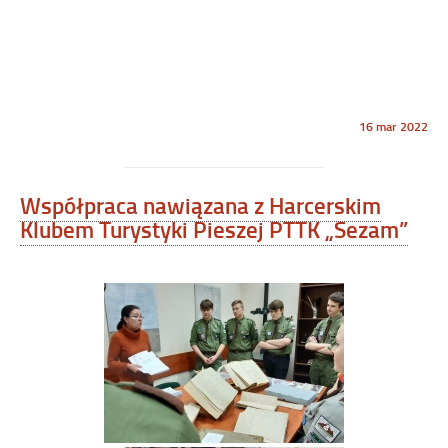
Opublikowano
16 mar 2022
w
dniu
Współpraca nawiązana z Harcerskim
Klubem Turystyki Pieszej PTTK „Sezam”