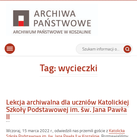
Archiwu
Państw
w
Koszalin
Archiwum Państwowe w Koszalinie
Wyszukiwarka
Tutaj
Górne
Otwórz
wpisz
menu
szukaną
główne
frazę:
Tag:
wycieczki
Lekcja archiwalna dla uczniów Katolickiej
Szkoły Podstawowej im. św. Jana Pawła
II
Wczoraj, 15 marca 2022 r., odwiedzili nas przemili goście z
Katolicka
Szkoła Podstawowa im. św. Jana Pawła II w Koszalinie
. Rozmawialiśmy