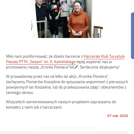
Miło nam poinformować, że dzielni harcerze z
Harcerski Klub Turystyki
Pieszej PTTK „Sezam” im. A. Kamińskiego
będą wspierać nas w
promowaniu naszej „Kroniki Pioniera”
🖋
. Serdecznie dziękujemy!
W prowadzonej przez nas od kilku lat akcji „Kronika Pioniera”,
zachęcamy Pionierów Koszalina do spisywania wspomnień z pierwszych
powojennych lat Koszalina, lub do przekazywania zdjęć i dokumentów z
tamtego okresu.
Wszystkich zainteresowanych naszym projektem zapraszamy do
kontaktu z n
ami lub z harcerzami.
Opublikowano
07 mar 2020
w
dniu