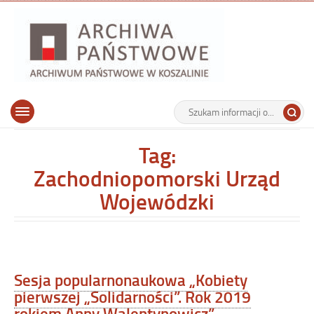
Archiwu
Państw
w
Koszalin
Archiwum Państwowe w Koszalinie
Wyszukiwarka
Tutaj
Górne
Otwórz
wpisz
menu
szukaną
główne
frazę:
Tag:
Zachodniopomorski Urząd
Wojewódzki
Sesja popularnonaukowa „Kobiety
pierwszej „Solidarności”. Rok 2019
rokiem Anny Walentynowicz”