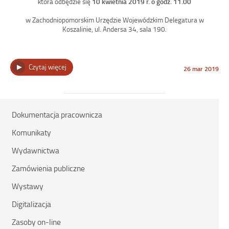
która odbędzie się
10 kwietnia 2019 r. o godz. 11.00
w Zachodniopomorskim Urzędzie Wojewódzkim Delegatura w
Koszalinie, ul. Andersa 34, sala 190.
„Sesja
Czytaj więcej
Opublikowano
26 mar 2019
w
popularnonaukowa
dniu
„Kobiety
pierwszej
„Solidarności”.
Rok
Dokumentacja pracownicza
2019
rokiem
Komunikaty
Anny
Walentynowicz””
Wydawnictwa
Zamówienia publiczne
Wystawy
Digitalizacja
Zasoby on-line