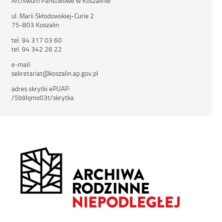
Archiwum Państwowe w Koszalinie
ul. Marii Skłodowskiej-Curie 2
75-803 Koszalin
tel. 94 317 03 60
tel. 94 342 26 22
e-mail:
sekretariat@koszalin.ap.gov.pl
adres skrytki ePUAP:
/5b9lqmo03t/skrytka