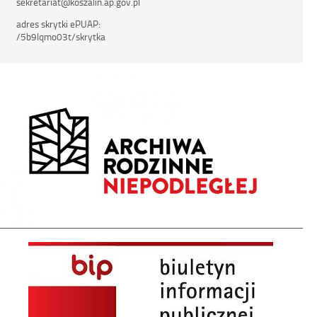
sekretariat@koszalin.ap.gov.pl
adres skrytki ePUAP:
/5b9lqmo03t/skrytka