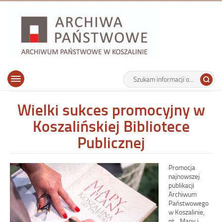
Archiwu
Państw
w
Koszalin
Archiwum Państwowe w Koszalinie
Wyszukiwarka
Tutaj
Górne
Otwórz
wpisz
menu
szukaną
główne
frazę:
Wielki sukces promocyjny w
Koszalińskiej Bibliotece
Publicznej
Promocja
najnowszej
publikacji
Archiwum
Państwowego
w Koszalinie,
pt. „Mapy i