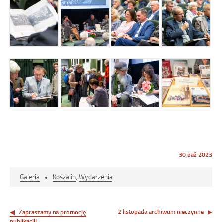
Opublikowano
30 paź 2023
w
dniu
Format
Galeria
Koszalin
,
Wydarzenia
Nawigacja
wpisu
2 listopada archiwum nieczynne
Zapraszamy na promocję
publikacji!