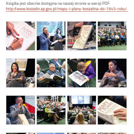
Książka jest obecnie dostępna na naszej stronie w wersji PDF:
http://www.koszalin.ap.gov.pl/mapy-i-plany-koszalina-do-1945-roku/.