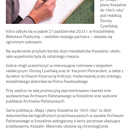
plany Koszalina
do 1945 roku”
pod redakcją
Doroty
Cywińskiej,
która odbyła się w piątek 27 października 2023 r. w Koszalińskiej
Bibliotece Publicznej – siedzibie naszego partnera – okazała się
ogromnym sukcesem.
Na wydarzenie przybyło bardzo dużo mieszkańców Koszalina i okolic,
sala wypełniona była do ostatniego miejsca.
Goście mogli uczestniczyć w interesującej rozmowie z zespołem
redakcyjnym: Dorotą Cywińską oraz dr. Kacprem Pencarskim, a także z
dyrektor archiwum Katarzyną Królczyk, moderowanej przez znanego,
koszalińskiego dziennikarza Piotra Pawłowskiego.
Przy wejściu na salę promocyjną zaprezentowano również inne
wydawnictwa Archiwum Państwowego w Koszalinie oraz wybrane
publikacje Archiwów Państwowych.
Sama publikacja „Mapy i plany Koszalina do 1945 roku” to zbiór
dokumentów kartograficznych przechowywanych w zasobie Archiwum
Państwowego w Koszalinie wzbogacony o karty pocztowe ukazujące
przedwojenny Koszalin. Materiały ułożone są chronologicznie.