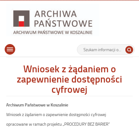
Archiwu
Państw
w
Koszalin
Archiwum Państwowe w Koszalinie
Wyszukiwarka
Tutaj
Górne
Otwórz
wpisz
menu
szukaną
główne
frazę:
Wniosek z żądaniem o
zapewnienie dostępności
cyfrowej
Archiwum Państwowe w Koszalinie
Wniosek z żądaniem o zapewnienie dostępności cyfrowej
opracowane w ramach projektu „PROCEDURY BEZ BARIER”