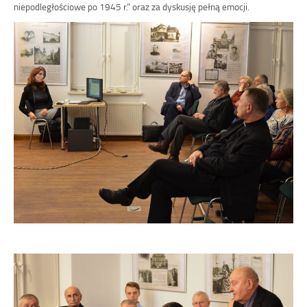
niepodległościowe po 1945 r.” oraz za dyskusję pełną emocji.