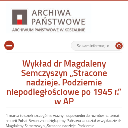
Archiwu
Państw
w
Koszalin
Archiwum Państwowe w Koszalinie
Wyszukiwarka
Tutaj
Górne
Otwórz
wpisz
menu
szukaną
główne
frazę:
Wykład dr Magdaleny
Semczyszyn „Stracone
nadzieje. Podziemie
niepodległościowe po 1945 r.”
w AP
1 marca to dzień szczególnie ważny i odpowiedni do rozmów na temat
historii Polski. Serdecznie dziękujemy Państwu za udział w wykładzie dr
Magdaleny Semczyszyn „Stracone nadzieje. Podziemie