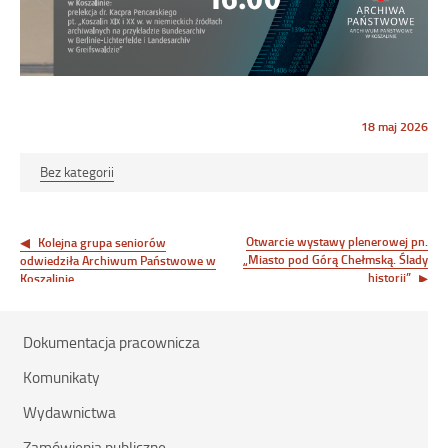
Opublikowano
18 maj 2026
w
dniu
Bez kategorii
Nawigacja
wpisu
Otwarcie wystawy plenerowej pn.
Kolejna grupa seniorów
„Miasto pod Górą Chełmską. Ślady
odwiedziła Archiwum Państwowe w
historii”
Koszalinie
Dokumentacja pracownicza
Komunikaty
Wydawnictwa
Zamówienia publiczne