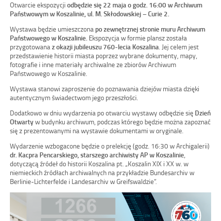
Otwarcie ekspozycji
odbędzie się 22 maja o godz. 16:00 w Archiwum
Państwowym w Koszalinie, ul. M. Skłodowskiej – Curie 2.
Wystawa będzie umieszczona
po zewnętrznej stronie muru Archiwum
Państwowego w Koszalinie.
Ekspozycja w formie plansz została
przygotowana
z okazji jubileuszu 760-lecia Koszalina
. Jej celem jest
przedstawienie historii miasta poprzez wybrane dokumenty, mapy,
fotografie i inne materiały archiwalne ze zbiorów Archiwum
Państwowego w Koszalinie.
Wystawa stanowi zaproszenie do poznawania dziejów miasta dzięki
autentycznym świadectwom jego przeszłości.
Dodatkowo w dniu wydarzenia po otwarciu wystawy odbędzie się
Dzień
Otwarty
w budynku archiwum, podczas którego będzie można zapoznać
się z prezentowanymi na wystawie dokumentami w oryginale.
Wydarzenie wzbogacone będzie o prelekcję (godz. 16:30 w Archigalerii)
dr. Kacpra Pencarskiego, starszego archiwisty AP w Koszalinie
,
dotyczącą źródeł do historii Koszalina pt. „Koszalin XIX i XX w. w
niemieckich źródłach archiwalnych na przykładzie Bundesarchiv w
Berlinie-Lichterfelde i Landesarchiv w Greifswaldzie”.