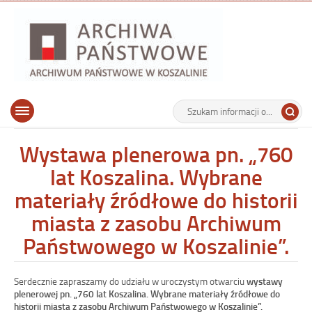
Archiwu
Państw
w
Koszalin
Archiwum Państwowe w Koszalinie
Wyszukiwarka
Tutaj
Górne
Otwórz
wpisz
menu
szukaną
główne
frazę:
Wystawa plenerowa pn. „760
lat Koszalina. Wybrane
materiały źródłowe do historii
miasta z zasobu Archiwum
Państwowego w Koszalinie”.
Serdecznie zapraszamy do udziału w uroczystym otwarciu
wystawy
plenerowej pn. „760 lat Koszalina. Wybrane materiały źródłowe do
historii miasta z zasobu Archiwum Państwowego w Koszalinie”.