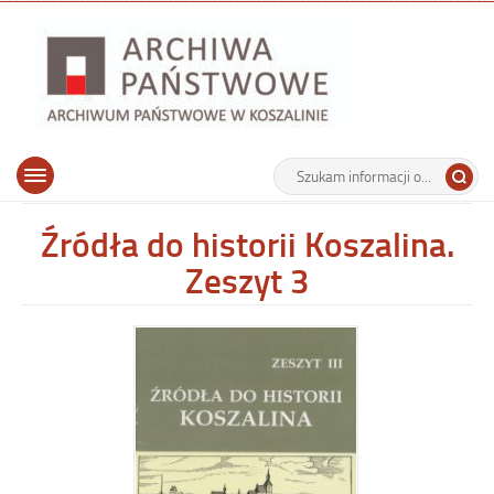
Archiwu
Państw
w
Koszalin
Archiwum Państwowe w Koszalinie
Wyszukiwarka
Tutaj
Górne
Otwórz
wpisz
menu
szukaną
główne
frazę:
Źródła do historii Koszalina.
Zeszyt 3