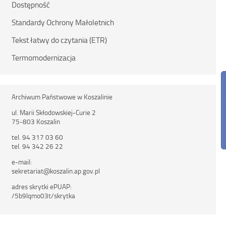
Dostępność
Standardy Ochrony Małoletnich
Tekst łatwy do czytania (ETR)
Termomodernizacja
Archiwum Państwowe w Koszalinie
ul. Marii Skłodowskiej-Curie 2
75-803 Koszalin
tel. 94 317 03 60
tel. 94 342 26 22
e-mail:
sekretariat@koszalin.ap.gov.pl
adres skrytki ePUAP:
/5b9lqmo03t/skrytka