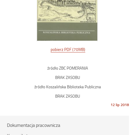
pobierz PDF (70MB)
źródło ZBC POMERANIA
BRAK ZASOBU
źródło Koszalińska Biblioteka Publiczna
BRAK ZASOBU
Opublikowano
12 lip 2018
w
dniu
Dokumentacja pracownicza