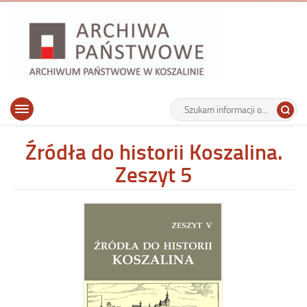
Archiwu
Państw
w
Koszalin
Archiwum Państwowe w Koszalinie
Wyszukiwarka
Tutaj
Górne
Otwórz
wpisz
menu
szukaną
główne
frazę:
Źródła do historii Koszalina.
Zeszyt 5