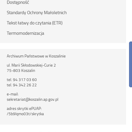
Dostępność
Standardy Ochrony Małoletnich
Tekst łatwy do czytania (ETR)
Termomodernizacja
Archiwum Państwowe w Koszalinie
ul. Marii Skłodowskiej-Curie 2
75-803 Koszalin
tel. 94 317 03 60
tel. 94 342 26 22
e-mail:
sekretariat@koszalin.ap.gov.pl
adres skrytki ePUAP:
/5b9lqmo03t/skrytka