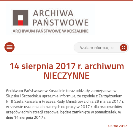
Archiwu
Państw
w
Koszalin
Archiwum Państwowe w Koszalinie
Wyszukiwarka
Tutaj
Górne
Otwórz
wpisz
menu
szukaną
główne
frazę:
14 sierpnia 2017 r. archiwum
NIECZYNNE
Archiwum Państwowe w Koszalinie
(oraz oddziały zamiejscowe w
Słupsku i Szczecinku) uprzejmie informuje, że zgodnie z Zarządzeniem
Nr 9 Szefa Kancelarii Prezesa Rady Ministrów z dnia 29 marca 2017 r.
w sprawie ustalenia dni wolnych od pracy w 2017 r. dla pracowników
urzędów administracji rządowej
będzie zamknięte w poniedziałek, w
dniu 14 sierpnia 2017 r.
Opublikowano
03 sie 2017
w