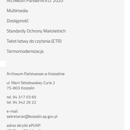
Archiwum Pandemii A.D. 2020
Multimedia
Dostępność
Standardy Ochrony Małoletnich
Tekst łatwy do czytania (ETR)
Termomodernizacja
Archiwum Państwowe w Koszalinie
ul. Marii Skłodowskiej-Curie 2
75-803 Koszalin
tel. 94 317 03 60
tel. 94 342 26 22
e-mail:
sekretariat@koszalin.ap.gov.pl
adres skrytki ePUAP: