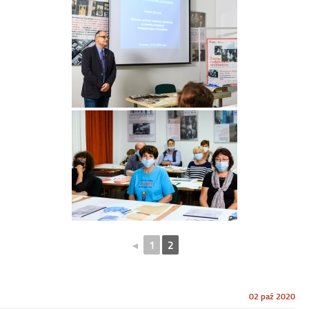
◄
1
2
Opublikowano
02 paź 2020
w