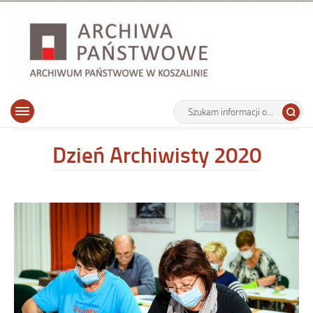
Archiwu
Państw
w
Koszalin
Archiwum Państwowe w Koszalinie
Wyszukiwarka
Tutaj
Górne
Otwórz
wpisz
menu
szukaną
główne
frazę:
Dzień Archiwisty 2020