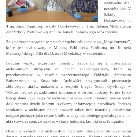
archiwaln
e
dla
uczniów klas
V
Szkoły
Podstawowej nr
4 im. Armii Krajowej,
Szkoły Podstawowej nr 1 im. Adama Mickiewicza
oraz Szkoły Podstawowej nr 5 im. Jana III Sobieskiego
w Szczecinku.
Zajęcia zorganizowano w ramach projektu edukacyjnego „Moje korzenie”,
który jest realizowany z Miejską Biblioteką Publiczną im. Kornela
Makuszyńskiego Filia dla Dzieci i Młodzieży w Szczecinku.
Podczas wizyty uczestnicy projektu zapoznali się z materiałami
archiwalnych służącymi do badań genealogicznych, które są
przechowywane w zasobie szczecineckiego
O
ddziału Archiwum
Państwowego w Koszalinie. Archiwiści przygotowali prezentację
zbiorowych aktów małżeństw z zespołu Urzędu Stanu Cywilnego w
Wałczu. Jednak poszukiwania informacji o historii rodziny to nie tylko
księgi stanu cywilnego. W archiwach państwowych odnaleźć można wiele
dokumentów, dzięki którym uzyskamy informacje o przodkach. Podczas
spotkania w archiwum dzieci poznały także inne materiały archiwalne
mogące posłużyć jako cenne źródło wiedzy dla młodego genealoga m.inn.:
akta stowarzyszeń, związków, wykazy ludności, kroniki oraz fotografie.
Dzieci otrzymały od archiwistów materiały plastyczne do wykonania
drzewa genealogicznego oraz pracę domową. Kolejne spotkania będą