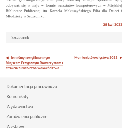
odbywać się w maju w formie warsztatów komputerowych w Miejskiej
Bibliotece Publicznej im. Kornela Makuszyńskiego Filia dla Dzieci i
Młodzieży w Szczecinku.
Opublikowano
28 kwi 2022
w
dniu
Szczecinek
Nawigacja
wpisu
Płomienie Zwycięstwa 2022
Jesteśmy certyfikowanym
Miejscem Przyjaznym Rowerzystom i
atrakcją turystyczną województwa
zachodniopomorskiego
Dokumentacja pracownicza
Komunikaty
Wydawnictwa
Zamówienia publiczne
Wystawy