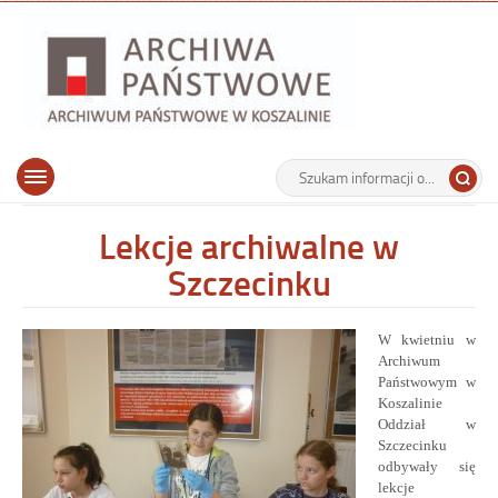
Archiwu
Państw
w
Koszalin
Archiwum Państwowe w Koszalinie
Wyszukiwarka
Tutaj
Górne
Otwórz
wpisz
menu
szukaną
główne
frazę:
Lekcje archiwalne w
Szczecinku
W kwietniu w
Archiwum
Państwowym w
Koszalinie
Oddział w
Szczecinku
odby
wały się
lekcj
e