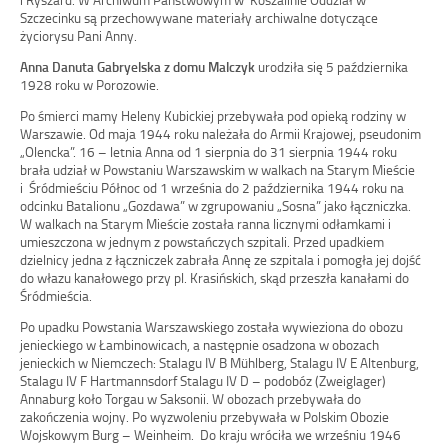
Szczecinku są przechowywane materiały archiwalne dotyczące
życiorysu Pani Anny.
Anna Danuta Gabryelska z domu Malczyk
urodziła się 5 października
1928 roku w Porozowie.
Po śmierci mamy Heleny Kubickiej przebywała pod opieką rodziny w
Warszawie. Od maja 1944 roku należała do Armii Krajowej, pseudonim
„Olencka”. 16 – letnia Anna od 1 sierpnia do 31 sierpnia 1944 roku
brała udział w Powstaniu Warszawskim w walkach na Starym Mieście
i Śródmieściu Północ od 1 września do 2 października 1944 roku na
odcinku Batalionu „Gozdawa” w zgrupowaniu „Sosna” jako łączniczka.
W walkach na Starym Mieście została ranna licznymi odłamkami i
umieszczona w jednym z powstańczych szpitali. Przed upadkiem
dzielnicy jedna z łączniczek zabrała Annę ze szpitala i pomogła jej dojść
do włazu kanałowego przy pl. Krasińskich, skąd przeszła kanałami do
Śródmieścia.
Po upadku Powstania Warszawskiego została wywieziona do obozu
jenieckiego w Łambinowicach, a następnie osadzona w obozach
jenieckich w Niemczech: Stalagu IV B Mühlberg, Stalagu IV E Altenburg,
Stalagu IV F Hartmannsdorf Stalagu IV D – podobóz (Zweiglager)
Annaburg koło Torgau w Saksonii. W obozach przebywała do
zakończenia wojny. Po wyzwoleniu przebywała w Polskim Obozie
Wojskowym Burg – Weinheim. Do kraju wróciła we wrześniu 1946