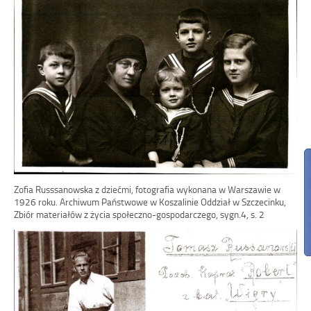
Zofia Russsanowska z dziećmi, fotografia wykonana w Warszawie w
1926 roku. Archiwum Państwowe w Koszalinie Oddział w Szczecinku,
Zbiór materiałów z życia społeczno-gospodarczego, sygn.4, s. 2