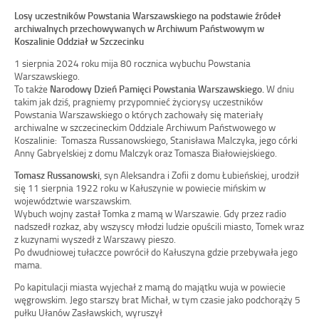
Losy uczestników Powstania Warszawskiego na podstawie źródeł
archiwalnych przechowywanych w Archiwum Państwowym w
Koszalinie Oddział w Szczecinku
1 sierpnia 2024 roku mija 80 rocznica wybuchu Powstania
Warszawskiego.
To także
Narodowy Dzień Pamięci Powstania Warszawskiego.
W dniu
takim jak dziś, pragniemy przypomnieć życiorysy uczestników
Powstania Warszawskiego o których zachowały się materiały
archiwalne w szczecineckim Oddziale Archiwum Państwowego w
Koszalinie: Tomasza Russanowskiego, Stanisława Malczyka, jego córki
Anny Gabryelskiej z domu Malczyk oraz Tomasza Białowiejskiego.
Tomasz Russanowski
, syn Aleksandra i Zofii z domu Łubieńskiej, urodził
się 11 sierpnia 1922 roku w Kałuszynie w powiecie mińskim w
województwie warszawskim.
Wybuch wojny zastał Tomka z mamą w Warszawie. Gdy przez radio
nadszedł rozkaz, aby wszyscy młodzi ludzie opuścili miasto, Tomek wraz
z kuzynami wyszedł z Warszawy pieszo.
Po dwudniowej tułaczce powrócił do Kałuszyna gdzie przebywała jego
mama.
Po kapitulacji miasta wyjechał z mamą do majątku wuja w powiecie
węgrowskim. Jego starszy brat Michał, w tym czasie jako podchorąży 5
pułku Ułanów Zasławskich, wyruszył