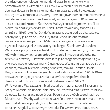
przydzielono do Polowej Komendy Miasta Torunia, w którym
pozostawał do 3 września 1939 roku. 4 września 1939 roku po
zbombardowaniu Torunia komendant miasta zarządził ewakuację
pociągiem w kierunku Warszawy. Tory kolejowe były zbombardowane, a
rozbite wagony towarowe tamowały wolny przejazd. 10 września
1939 roku pod Kutnem Stanisław Malczyk został pojmany i trafił do
niewoli w obozie jenieckim w Austrii, został zwolniony z obozu 17
września 1940 roku. Wrócił do Warszawy, gdzie pod opieką teściów
przebywały jego dzieci Anna i Ryszard. Żona Helena została
rozstrzelana w listopadzie 1939 roku przez gestapo w masowej
egzekucji nauczycieli z powiatu rypińskiego. Stanisław Malczyk w
Warszawie podjął pracę w Polskim Komitecie Opiekuńczym, pracował w
różnych magazynach ziemiopłodów, węgla i innych produktów na
terenie Warszawy. Ostatnie dwa lata jego magazyn znajdował się w
piwnicach spalonego Zamku Królewskiego. Wszystkie piwnice od strony
Wisły zajmowali Niemcy, resztę piwnic zajmował Komitet Opieki.
Dogodne warunki w magazynach umożliwiły mu w latach 1943-1944
prowadzenie tajnego nauczania dla dwóch chłopców i dwóch
dziewczynek, z którymi przerabiał matematykę kl. VIII i IX.
W Powstaniu Warszawskim brał udział od 1 sierpnia do 31 sierpnia na
Starym Mieście, do upadku dzielnicy. Ze Starówki trafił przez Pruszków
do obozu koncentracyjnego Gross-Rosen, a po dwóch tygodniach do
Mauthausen. Przebywał tam od 5 września 1944 roku do 5 maja 1945
roku. Ostatnie dni pobytu, kompletnie wyczerpany, z zapaleniem
opłucnej, spędził w obozowym szpitalu. Po wyzwoleniu obozu przez