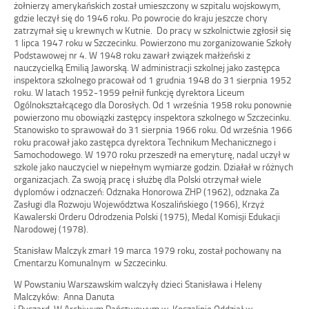
żołnierzy amerykańskich został umieszczony w szpitalu wojskowym,
gdzie leczył się do 1946 roku. Po powrocie do kraju jeszcze chory
zatrzymał się u krewnych w Kutnie. Do pracy w szkolnictwie zgłosił się
1 lipca 1947 roku w Szczecinku. Powierzono mu zorganizowanie Szkoły
Podstawowej nr 4. W 1948 roku zawarł związek małżeński z
nauczycielką Emilią Jaworską. W administracji szkolnej jako zastępca
inspektora szkolnego pracował od 1 grudnia 1948 do 31 sierpnia 1952
roku. W latach 1952-1959 pełnił funkcję dyrektora Liceum
Ogólnokształcącego dla Dorosłych. Od 1 września 1958 roku ponownie
powierzono mu obowiązki zastępcy inspektora szkolnego w Szczecinku.
Stanowisko to sprawował do 31 sierpnia 1966 roku. Od września 1966
roku pracował jako zastępca dyrektora Technikum Mechanicznego i
Samochodowego. W 1970 roku przeszedł na emeryturę, nadal uczył w
szkole jako nauczyciel w niepełnym wymiarze godzin. Działał w różnych
organizacjach. Za swoją pracę i służbę dla Polski otrzymał wiele
dyplomów i odznaczeń: Odznaka Honorowa ZHP (1962), odznaka Za
Zasługi dla Rozwoju Województwa Koszalińskiego (1966), Krzyż
Kawalerski Orderu Odrodzenia Polski (1975), Medal Komisji Edukacji
Narodowej (1978).
Stanisław Malczyk zmarł 19 marca 1979 roku, został pochowany na
Cmentarzu Komunalnym w Szczecinku.
W Powstaniu Warszawskim walczyły dzieci Stanisława i Heleny
Malczyków: Anna Danuta
i Ryszard. W Archiwum Państwowym w Koszalinie Oddział w