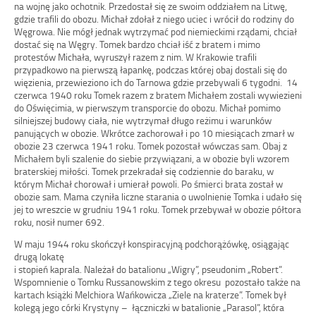
na wojnę jako ochotnik. Przedostał się ze swoim oddziałem na Litwę,
gdzie trafili do obozu. Michał zdołał z niego uciec i wrócił do rodziny do
Węgrowa. Nie mógł jednak wytrzymać pod niemieckimi rządami, chciał
dostać się na Węgry. Tomek bardzo chciał iść z bratem i mimo
protestów Michała, wyruszył razem z nim. W Krakowie trafili
przypadkowo na pierwszą łapankę, podczas której obaj dostali się do
więzienia, przewieziono ich do Tarnowa gdzie przebywali 6 tygodni. 14
czerwca 1940 roku Tomek razem z bratem Michałem zostali wywiezieni
do Oświęcimia, w pierwszym transporcie do obozu. Michał pomimo
silniejszej budowy ciała, nie wytrzymał długo reżimu i warunków
panujących w obozie. Wkrótce zachorował i po 10 miesiącach zmarł w
obozie 23 czerwca 1941 roku. Tomek pozostał wówczas sam. Obaj z
Michałem byli szalenie do siebie przywiązani, a w obozie byli wzorem
braterskiej miłości. Tomek przekradał się codziennie do baraku, w
którym Michał chorował i umierał powoli. Po śmierci brata został w
obozie sam. Mama czyniła liczne starania o uwolnienie Tomka i udało się
jej to wreszcie w grudniu 1941 roku. Tomek przebywał w obozie półtora
roku, nosił numer 692.
W maju 1944 roku skończył konspiracyjną podchorążówkę, osiągając
drugą lokatę
i stopień kaprala. Należał do batalionu „Wigry”, pseudonim „Robert”.
Wspomnienie o Tomku Russanowskim z tego okresu pozostało także na
kartach książki Melchiora Wańkowicza „Ziele na kraterze”. Tomek był
kolegą jego córki Krystyny – łączniczki w batalionie „Parasol”, która