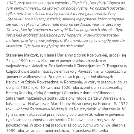
1945, przy pomocy naszych kolegów „Zbycha” i „Nietykszy”. Zginęli na
tym samym miejscu, na którym ich położyłyśmy. Po noszach pozostały
tylko metalowe okucia, między nimi leżały zwęglone zwłoki. Przy
„Stasiuku” znalazłyśmy gwizdek, spaloną legitymację, która rozsypała
się nam w rękach, a także małe srebrne serduszko -dar narzeczonej.
Siostra „Klechy” rozpoznała szczątki Tadzia po guzikach ubrania. Były
też jakieś drobiazgi znalezione przy Robercie. Przywrócone zostały
matkom prochy synów poległych. Na cmentarzu są ich mogiły pokryte
kwieciem. Tyle tylko mogłyśmy dla nich zrobić.
Stanisław Malczyk
, syn Jana i Marianny z domu Kozłowskiej, urodził się
7 maja 1901 roku w Rokitnie w powiecie włoszczowskim w
województwie kieleckim. Po ukończeniu II Gimnazjum im. R. Traugutta w
Częstochowie został nauczycielem Szkoły Powszechnej w Kopaczach w
powiecie wołkowyskim. Po trzech latach pracy pełnił obowiązki
kierownika Szkoły Powszechnej w Porozowie, w którym pracował do 31
sierpnia 1932 roku. 10 kwietnia 1926 roku ożenił się z nauczycielką
Heleną Kubicką, córką Antoniego i Antoniny z domu Królikowskiej.
Sakrament małżeństwa został udzielony młodej parze w Warszawie w
kościele pw. Najświętszej Marii Panny Różańcowej na Bródnie. W 1932
roku ukończył Państwowy Wyższy Kurs Nauczycielski w Warszawie. W
tym samym roku został przeniesiony do pracy w Skrwilnie w powiecie
rypińskim na stanowisko kierownika 7 klasowej publicznej szkoły
powszechnej. W szkole tej pracował aż do wybuchu wojny. 24 sierpnia
1939 roku, w ramach tajnej mobilizacji Stanisława Malczyka