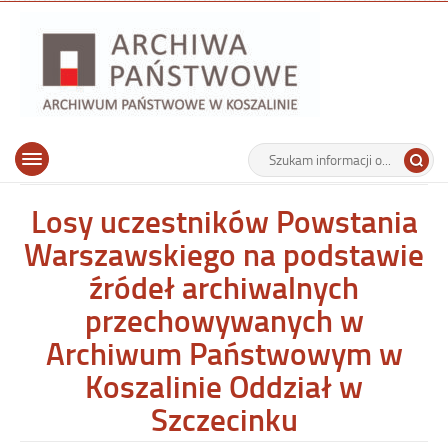
Archiwu
Państw
w
Koszalin
Archiwum Państwowe w Koszalinie
Wyszukiwarka
Tutaj
Górne
Otwórz
wpisz
menu
szukaną
główne
frazę:
Losy uczestników Powstania
Warszawskiego na podstawie
źródeł archiwalnych
przechowywanych w
Archiwum Państwowym w
Koszalinie Oddział w
Szczecinku