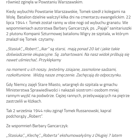
również zginęła w Powstaniu Warszawskim.
Kiedy wybuchło Powstanie Warszawskie, Tomek szedł z kolegami na
Wolę. Batalion dzielnie walczył kilka dni na cmentarzu ewangelickim. 22
lipca 1944 r. Tomek został ranny w obie nogi od wybuchu granatu. We
wspomnieniach autorstwa Barbary Gancarczyk, ps. „Pająk” sanitariuszki
2 plutonu Kompanii Szturmowej batalionu Wigry ze szpitala, w którym
znalazł się Tomek czytamy:
„Stasiuk”, „Robert”, „Ikar” są starsi, mają ponad 20 lat i jakie takie
doświadczenie okupacyjne. Są zahartowani. Na nasz widok próbują się
nawet uśmiechać. Przyklękamy
na moment u ich noszy. Jesteśmy zziajane, zasmolone sadzami,
rozkołtunione. Widzą nasze zmęczenie. Zachęcają do odpoczynku.
Gdy Niemcy zajęli Stare Miasto, wtargnęli do szpitala w gmachu
Ministerstwa Sprawiedliwości i nakazali siostrom i osobom mniej
rannym wyjść na podwórze. Ciężej rannych, przebywających na piętrze
zastrzelili w łóżkach.
Tak 2 września 1944 roku zginął Tomek Russanowski, kapral
podchorąży „Robert”.
Ze wspomnień Barbary Gancarczyk:
„Stasiuka”, „Klechę”, „Roberta” ekshumowałyśmy z Długiej 7 latem