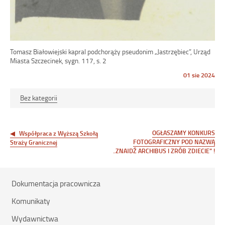
Tomasz Białowiejski kapral podchorąży pseudonim „Jastrzębiec”, Urząd
Miasta Szczecinek, sygn. 117, s. 2
Opublikowano
01 sie 2024
w
dniu
Bez kategorii
Nawigacja
wpisu
OGŁASZAMY KONKURS
Współpraca z Wyższą Szkołą
FOTOGRAFICZNY POD NAZWĄ
Straży Granicznej
„ZNAJDŹ ARCHIBUS I ZRÓB ZDJĘCIE” !
Dokumentacja pracownicza
Komunikaty
Wydawnictwa