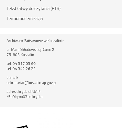
Tekst łatwy do czytania (ETR)
Termomodernizacja
Archiwum Państwowe w Koszalinie
ul. Marii Skłodowskiej-Curie 2
75-803 Koszalin
tel. 94 317 03 60
tel. 94 342 26 22
e-mail:
sekretariat@koszalin.ap.gov.pl
adres skrytki ePUAP:
/5b9lqmo03t/skrytka