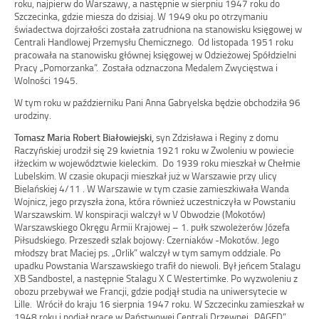
roku, najpierw do Warszawy, a następnie w sierpniu 1947 roku do
Szczecinka, gdzie miesza do dzisiaj. W 1949 oku po otrzymaniu
świadectwa dojrzałości została zatrudniona na stanowisku księgowej w
Centrali Handlowej Przemysłu Chemicznego. Od listopada 1951 roku
pracowała na stanowisku głównej księgowej w Odzieżowej Spółdzielni
Pracy „Pomorzanka”. Została odznaczona Medalem Zwycięstwa i
Wolności 1945.
W tym roku w październiku Pani Anna Gabryelska będzie obchodziła 96
urodziny.
Tomasz Maria Robert Białowiejski,
syn Zdzisława i Reginy z domu
Raczyńskiej urodził się 29 kwietnia 1921 roku w Zwoleniu w powiecie
iłżeckim w województwie kieleckim. Do 1939 roku mieszkał w Chełmie
Lubelskim. W czasie okupacji mieszkał już w Warszawie przy ulicy
Bielańskiej 4/11 . W Warszawie w tym czasie zamieszkiwała Wanda
Wojnicz, jego przyszła żona, która również uczestniczyła w Powstaniu
Warszawskim. W konspiracji walczył w V Obwodzie (Mokotów)
Warszawskiego Okręgu Armii Krajowej – 1. pułk szwoleżerów Józefa
Piłsudskiego. Przeszedł szlak bojowy: Czerniaków -Mokotów. Jego
młodszy brat Maciej ps. „Orlik” walczył w tym samym oddziale. Po
upadku Powstania Warszawskiego trafił do niewoli. Był jeńcem Stalagu
XB Sandbostel, a następnie Stalagu X C Westertimke. Po wyzwoleniu z
obozu przebywał we Francji, gdzie podjął studia na uniwersytecie w
Lille. Wrócił do kraju 16 sierpnia 1947 roku. W Szczecinku zamieszkał w
1948 roku i podjął pracę w Państwowej Centrali Drzewnej „PAGED”