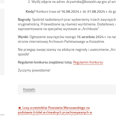
Wyślij zdjęcie na adres: dcywinska@koszalin.ap.gov.pl wr
Kiedy?
Konkurs trwa od
16.08.2024 r.
do
31.08.2024 r.
do g
Nagrody:
Spośród nadesłanych prac wybierzemy trzech zwycięzców,
oryginalnością. Przewidziane są również wyróżnienia. Dodatkowo, 
zaprezentowane na specjalnej wystawie w „Archibusie”.
Wyniki:
Ogłoszenie zwycięzców nastąpi
16 września 2024 r.
na nas
stronie internetowej Archiwum Państwowego w Koszalinie.
Nie przegap swojej szansy na zdobycie nagrody i uwiecznienie „Ar
sposób!
Regulamin konkursu znajdziesz tutaj:
Regulamin Konkursu
Życzymy powodzenia!
Koszalin
Nawigacja
wpisu
Losy uczestników Powstania Warszawskiego na
podstawie źródeł archiwalnych przechowywanych w