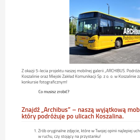
Z okazji 5-lecia projektu naszej mobilnej galerii „ARCHIBUS. Podró
Koszalinie oraz Miejski Zakład Komunikacji Sp. z o. o. w Koszalini
konkursie fotograficznym!
Co musisz zrobić?
Znajdź „Archibus” – naszą wyjątkową mobi
który podróżuje po ulicach Koszalina.
Zrób oryginalne zdjęcie, które w Twojej opinii najlepiej u
w ruchu, czy stojący na przystanku!