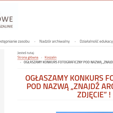
Archiwum
Koszalinie
Archiwum Państwowe w Koszalinie
stępnianie zasobu
Nadzór archiwalny
Działalność edukacy
Jesteś tutaj:
Strona główna
Koszalin
OGŁASZAMY KONKURS FOTOGRAFICZNY POD NAZWĄ „ZNAJDŹ A
OGŁASZAMY KONKURS F
POD NAZWĄ „ZNAJDŹ ARC
ZDJĘCIE” !