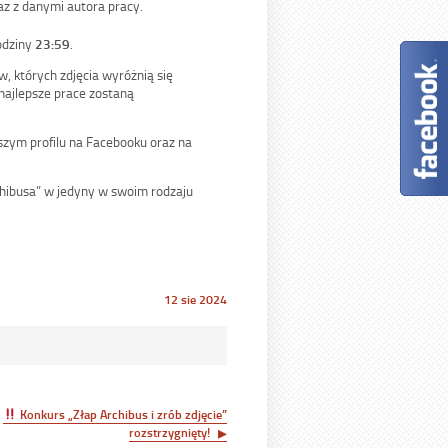
az z danymi autora pracy.
odziny
23:59
.
 których zdjęcia wyróżnią się
najlepsze prace zostaną
zym profilu na Facebooku oraz na
chibusa” w jedyny w swoim rodzaju
Opublikowano
12 sie 2024
w
dniu
Konkurs „Złap Archibus i zrób zdjęcie”
rozstrzygnięty!