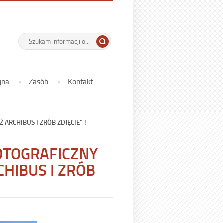
 Państwowe w
-
Wyszukiwarka
Tutaj
wpisz
OGŁASZAMY
szukaną
KONKURS
frazę:
FOTOGRAFICZNY
jna
Zasób
Kontakt
POD
NAZWĄ
„ZNAJDŹ
RCHIBUS I ZRÓB ZDJĘCIE” !
ARCHIBUS
I
OTOGRAFICZNY
ZRÓB
HIBUS I ZRÓB
ZDJĘCIE”
!