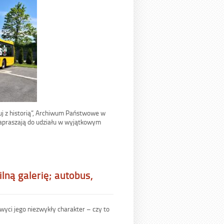
żuj z historią”, Archiwum Państwowe w
e zapraszają do udziału w wyjątkowym
lną galerię; autobus,
chwyci jego niezwykły charakter – czy to