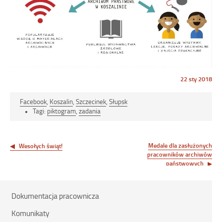
Opublikowano
22 sty 2018
w
dniu
Facebook
,
Koszalin
,
Szczecinek
,
Słupsk
Tagi:
piktogram
,
zadania
Nawigacja
wpisu
Medale dla zasłużonych
Wesołych świąt!
pracowników archiwów
państwowych
Dokumentacja pracownicza
Komunikaty