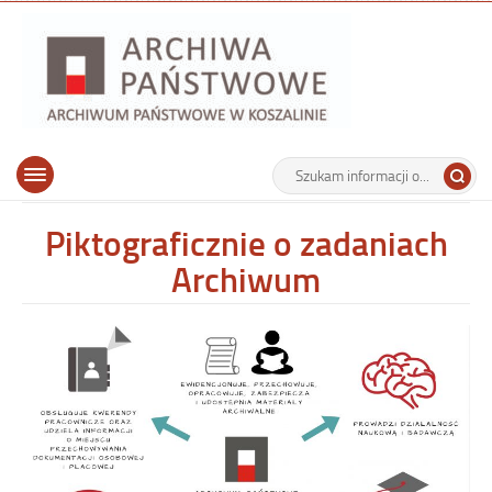
Archiwu
Państw
w
Koszalin
Archiwum Państwowe w Koszalinie
Wyszukiwarka
Tutaj
Górne
Otwórz
wpisz
menu
szukaną
główne
frazę:
Piktograficznie o zadaniach
Archiwum