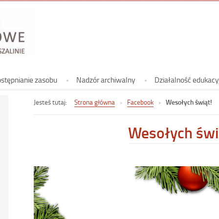
Archiwum
Koszalinie
Archiwum Państwowe w Koszalinie
stępnianie zasobu
Nadzór archiwalny
Działalność edukacy
Jesteś tutaj:
Strona główna
Facebook
Wesołych świąt!
Wesołych świ