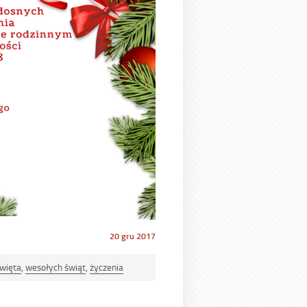
Opublikowano
20 gru 2017
w
dniu
więta
,
wesołych świąt
,
życzenia