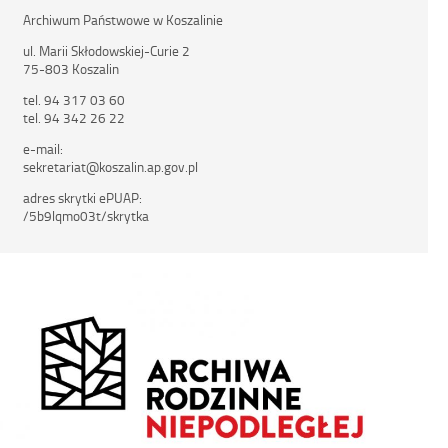
Archiwum Państwowe w Koszalinie
ul. Marii Skłodowskiej-Curie 2
75-803 Koszalin
tel. 94 317 03 60
tel. 94 342 26 22
e-mail:
sekretariat@koszalin.ap.gov.pl
adres skrytki ePUAP:
/5b9lqmo03t/skrytka