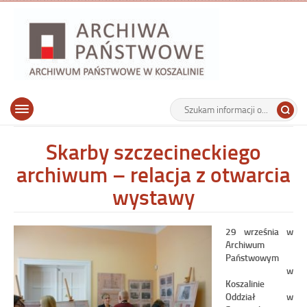
Archiwu
Państw
w
Koszalin
Archiwum Państwowe w Koszalinie
Wyszukiwarka
Tutaj
Górne
Otwórz
wpisz
menu
szukaną
główne
frazę:
Skarby szczecineckiego
archiwum – relacja z otwarcia
wystawy
29 września w
Archiwum
Państwowym
w
Koszalinie
Oddział w