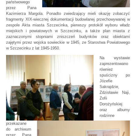
państwowego
przez Pana
Kazimierza Margola. Ponadto zwiedzający mieli okazję zobaczyć
fragmenty XIX-wiecznej dokumentacji budowlanej przechowywanej w
zespole Akta miasta Szczecinka, pierwszy protokół wyboru władz
miejskich i powiatowych w Szczecinku, a także plan miasta z
zaznaczonymi stopniami zniszczeń budynków oraz obiektami
zajętymi przez wojska sowieckie w 1945, ze Starostwa Powiatowego
w Szczecinku z lat 1945-1950.
Na wystawie
zaprezentowano
również
spuścizny po
Józefie
Sakrajdzie,
Zdzisławie Naji,
Zofii
Dorożyńskiej
oraz albumy
rodzinne
przekazane
do archiwum
przez Pana