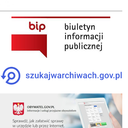
Link
otwiera
się
w
nowym
oknie