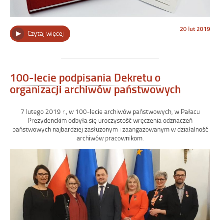
Opublikowano
20 lut 2019
„2019
Czytaj więcej
w
dniu
–
rok
100-
lecia
100-lecie podpisania Dekretu o
podpisania
organizacji archiwów państwowych
Dekretu
o
organizacji
7 lutego 2019 r., w 100-lecie archiwów państwowych, w Pałacu
archiwów
Prezydenckim odbyła się uroczystość wręczenia odznaczeń
państwowych
państwowych najbardziej zasłużonym i zaanga
żowanym w działalność
i
archiwów pracownikom.
opiece
nad
archiwaliami”