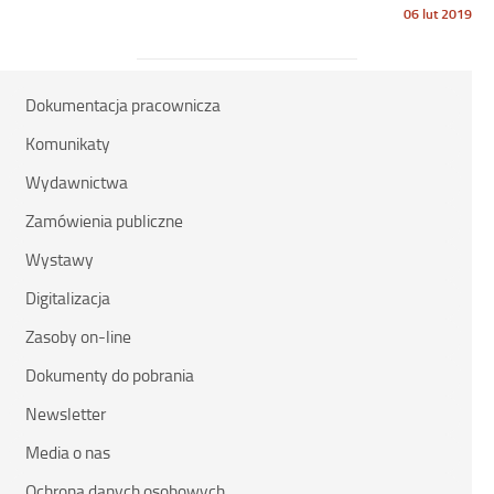
Opublikowano
06 lut 2019
w
dniu
Dokumentacja pracownicza
Komunikaty
Wydawnictwa
Zamówienia publiczne
Wystawy
Digitalizacja
Zasoby on-line
Dokumenty do pobrania
Newsletter
Media o nas
Ochrona danych osobowych