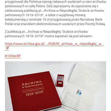
przygotowali dla Państwa szereg ciekawych wydarzeń w sieci archiwów
państwowych w całej Polsce. Dziś zapraszamy do zapoznania się z
jubileuszową publikacją pt. „Archiwa w Niepodległej. Stulecie archiwów
państwow
ych 1919-2019″, a także z wyjątkową monetą
kolekcjonerską o nominale 10 zł przygotowaną przez Narodowy Bank
Polski oraz znaczkiem okolicznościowym wydanym przez Pocztę Polską.
Z publikacją pt. „Archiwa w Niepodległej. Stulecie archiwów
państwowych 1919-2019” można zapoznać się pod adresem:
https://www.archiwa.gov.pl/…/ALBUM_archiwa_w_niepodleglej_w…
Link
otwiera
#
100latAP
się
w
nowym
oknie