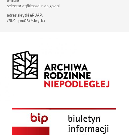
e-mail:
sekretariat@koszalin.ap.gov.pl
adres skrytki ePUAP:
/5b9lqmo03t/skrytka