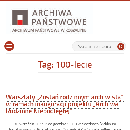
Archiwu
Państw
w
Koszalin
Archiwum Państwowe w Koszalinie
Wyszukiwarka
Tutaj
Górne
Otwórz
wpisz
menu
szukaną
główne
frazę:
Tag:
100-lecie
Warsztaty „Zostań rodzinnym archiwistą”
w ramach inauguracji projektu „Archiwa
Rodzinne Niepodległej”
30 września 2019 r. od godziny 12.00 w siedzibach Archiwum
Państwowego w Koszalinie oraz Oddziału AP w Słupsku odbędzie się