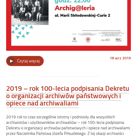
Opublikowano
18 wrz 2019
„Warsztaty
Czytaj więcej
w
dniu
„Zostań
rodzinnym
archiwistą”
w
2019 – rok 100-lecia podpisania Dekretu
ramach
o organizacji archiwów państwowych i
inauguracji
projektu
opiece nad archiwaliami
„Archiwa
Rodzinne
Niepodległej””
2019 rok to czas szczególnie istotny i podniosły dla wszystkich
archiwistów i użytkowników archiwaliów – rok 100-lecia podpisania
Dekretu o organizacji archiwów państwowych i opiece nad archiwaliami
przez Naczelnika Państwa Józefa Piłsudskiego. Z tej okazji archiwiści