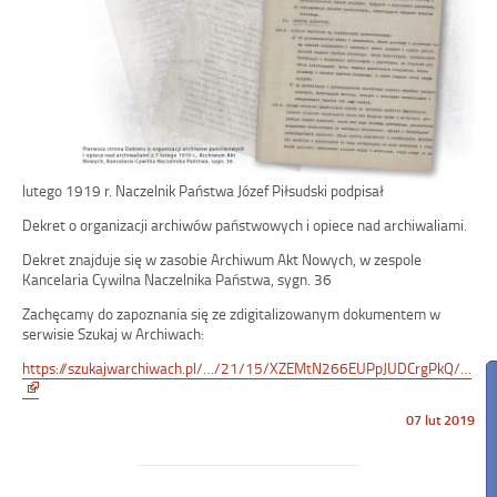
lutego 1919 r. Naczelnik Państwa Józef Piłsudski podpisał
Dekret o organizacji archiwów państwowych i opiece nad archiwaliami.
Dekret znajduje się w zasobie Archiwum Akt Nowych, w zespole
Kancelaria Cywilna Naczelnika Państwa, sygn. 36
Zachęcamy do zapoznania się ze zdigitalizowanym dokumentem w
serwisie Szukaj w Archiwach:
https://szukajwarchiwach.pl/…/21/15/XZEMtN266EUPpJUDCrgPkQ/…
Link
otwiera
Opublikowano
07 lut 2019
się
w
w
dniu
nowym
oknie