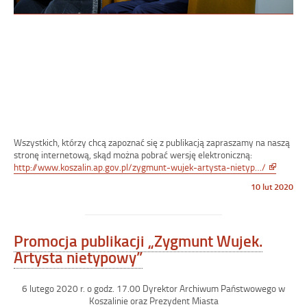
Wszystkich, którzy chcą zapoznać się z publikacją zapraszamy na naszą
stronę internetową, skąd można pobrać wersję elektroniczną:
Link
http://www.koszalin.ap.gov.pl/zygmunt-wujek-artysta-nietyp…/
otwiera
Opublikowano
10 lut 2020
się
w
w
dniu
nowym
oknie
Promocja publikacji „Zygmunt Wujek.
Artysta nietypowy”
6 lutego 2020 r. o godz. 17.00 Dyrektor Archiwum Państwowego w
Koszalinie oraz Prezydent Miasta