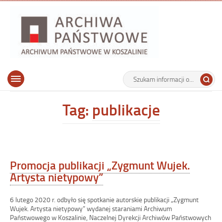
Archiwu
Państw
w
Koszalin
Archiwum Państwowe w Koszalinie
Wyszukiwarka
Tutaj
Górne
Otwórz
wpisz
menu
szukaną
główne
frazę:
Tag:
publikacje
Promocja publikacji „Zygmunt Wujek.
Artysta nietypowy”
6 lutego 2020 r. odbyło się spotkanie autorskie publikacji „Zygmunt
Wujek. Artysta nietypowy” wydanej staraniami Archiwum
Państwowego w Koszalinie, Naczelnej Dyrekcji Archiwów Państwowych