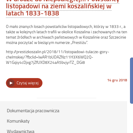
listopadowi na ziemi koszalińskiej w
latach 1833-1838
O mało znanych losach powstańców listopadowych, którzy w 1833 r., a
także w kolejnych latach trafili w okolice Koszalina i zachowanych na ten
temat źródłach w archiwach państwowych w Koszalinie oraz Szczecinie
można poczytać w bieżącym numerze „Prestiżu”.
http://prestizkoszalin.pl/2018/11/listopadowi-tulacze-gory-
chelmskiej/?fbclid=IwAR1bUDAZNz11H3X6WQ2Q-
W1Gqiy4cDjxg7jZfUXD8X24aA5bvjyrTZ_DGi8
Opublikowano
14 gru 2018
„W
Czytaj więcej
w
dniu
drodze
do
Niepodległej…
Powstańcy
listopadowi
Dokumentacja pracownicza
na
ziemi
Komunikaty
koszalińskiej
w
Wydawnictwa