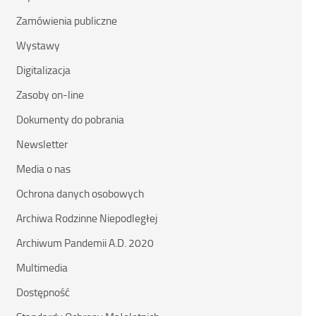
latach
Zamówienia publiczne
1833-
1838”
Wystawy
Digitalizacja
Zasoby on-line
Dokumenty do pobrania
Newsletter
Media o nas
Ochrona danych osobowych
Archiwa Rodzinne Niepodległej
Archiwum Pandemii A.D. 2020
Multimedia
Dostępność