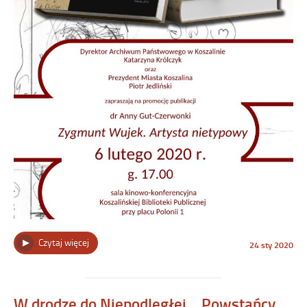
„Promocja
Czytaj więcej
Opublikowano
24 sty 2020
w
publikacji
dniu
„Zygmunt
Wujek.
Artysta
W drodze do Niepodległej… Powstańcy
nietypowy””