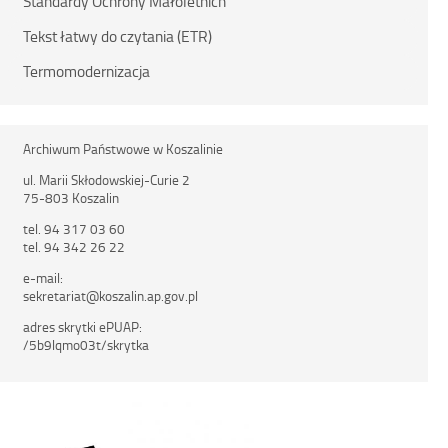
Standardy Ochrony Małoletnich
Tekst łatwy do czytania (ETR)
Termomodernizacja
Archiwum Państwowe w Koszalinie
ul. Marii Skłodowskiej-Curie 2
75-803 Koszalin
tel. 94 317 03 60
tel. 94 342 26 22
e-mail:
sekretariat@koszalin.ap.gov.pl
adres skrytki ePUAP:
/5b9lqmo03t/skrytka