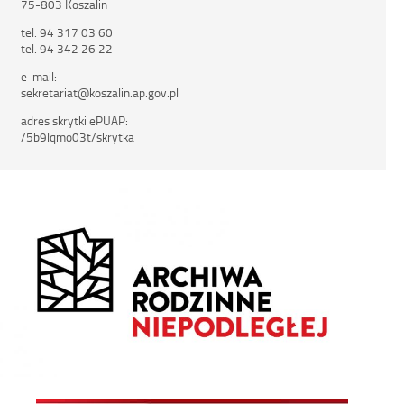
75-803 Koszalin
tel. 94 317 03 60
tel. 94 342 26 22
e-mail:
sekretariat@koszalin.ap.gov.pl
adres skrytki ePUAP:
/5b9lqmo03t/skrytka