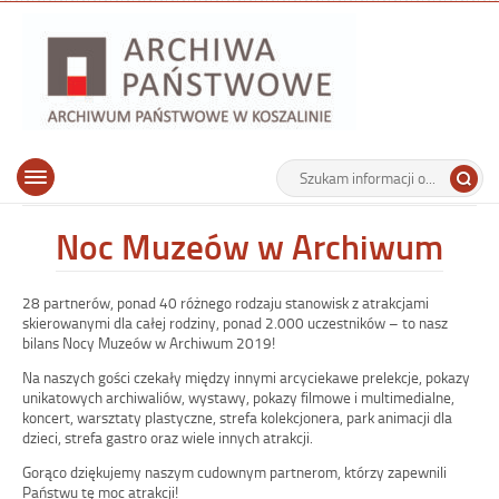
Archiwu
Państw
w
Koszalin
Archiwum Państwowe w Koszalinie
Wyszukiwarka
Tutaj
Górne
Otwórz
wpisz
menu
szukaną
główne
frazę:
Noc Muzeów w Archiwum
28 partnerów, ponad 40 różnego rodzaju stanowisk z atrakcjami
skierowanymi dla całej rodziny, ponad 2.000 uczestników – to nasz
bilans Nocy Muzeów w Archiwum 2019!
Na naszych gości czekały między innymi arcyciekawe prelekcje, pokazy
unikatowych archiwaliów, wystawy, pokazy filmowe i multimedialne,
koncert, warsztaty plastyczne, strefa kolekcjonera, park animacji dla
dzieci, strefa gastro oraz wiele innych atrakcji.
Gorąco dziękujemy naszym cudownym partnerom, którzy zapewnili
Państwu tę moc atrakcji!