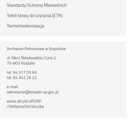
Standardy Ochrony Małoletnich
Tekst łatwy do czytania (ETR)
Termomodernizacja
Archiwum Państwowe w Koszalinie
ul. Marii Skłodowskiej-Curie 2
75-803 Koszalin
tel. 94 317 03 60
tel. 94 342 26 22
e-mail:
sekretariat@koszalin.ap.gov.pl
adres skrytki ePUAP:
/5b9lqmo03t/skrytka