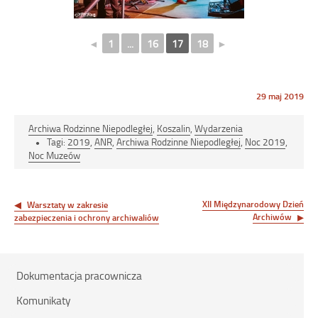
◄
1
...
16
17
18
►
Opublikowano
29 maj 2019
w
dniu
Archiwa Rodzinne Niepodległej
,
Koszalin
,
Wydarzenia
Tagi:
2019
,
ANR
,
Archiwa Rodzinne Niepodległej
,
Noc 2019
,
Noc Muzeów
Nawigacja
wpisu
XII Międzynarodowy Dzień
Warsztaty w zakresie
Archiwów
zabezpieczenia i ochrony archiwaliów
Dokumentacja pracownicza
Komunikaty