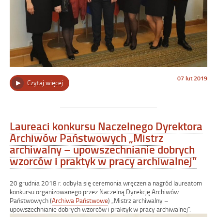
Opublikowano
07 lut 2019
„100-
Czytaj więcej
w
dniu
lecie
podpisania
Dekretu
o
Laureaci konkursu Naczelnego Dyrektora
organizacji
Archiwów Państwowych „Mistrz
archiwów
państwowych”
archiwalny – upowszechnianie dobrych
wzorców i praktyk w pracy archiwalnej”
20 grudnia 2018 r. odbyła się ceremonia wręczenia nagród laureatom
konkursu organizowanego przez Naczelną Dyrekcję Archiwów
Państwowych (
Archiwa Państwowe
) „Mistrz archiwalny –
upowszechnianie dobrych wzorc
ów i praktyk w pracy archiwalnej”.