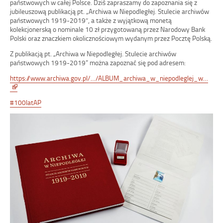
państwowych w całej Polsce. Dziś zapraszamy do zapoznania się z
jubileuszową publikacją pt. „Archiwa w Niepodległej. Stulecie archiwów
państwow
ych 1919-2019″, a także z wyjątkową monetą
kolekcjonerską o nominale 10 zł przygotowaną przez Narodowy Bank
Polski oraz znaczkiem okolicznościowym wydanym przez Pocztę Polską.
Z publikacją pt. „Archiwa w Niepodległej. Stulecie archiwów
państwowych 1919-2019” można zapoznać się pod adresem:
https://www.archiwa.gov.pl/…/ALBUM_archiwa_w_niepodleglej_w…
Link
otwiera
#
100latAP
się
w
nowym
oknie