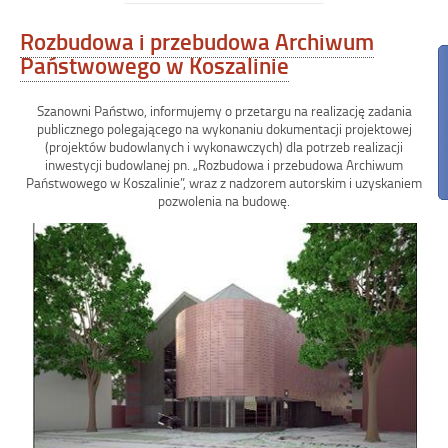
Dyrektora
Archiwów
Rozbudowa i przebudowa Archiwum
Państwowych
Państwowego w Koszalinie
„Mistrz
archiwalny
–
Szanowni Państwo, informujemy o przetargu na realizację zadania
upowszechnianie
publicznego polegającego na wykonaniu dokumentacji projektowej
dobrych
(projektów budowlanych i wykonawczych) dla potrzeb realizacji
wzorców
inwestycji budowlanej pn. „Rozbudowa i przebudowa Archiwum
i
Państwowego w Koszalinie”, wraz z nadzorem autorskim i uzyskaniem
praktyk
pozwolenia na budowę.
w
pracy
archiwalnej””