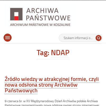
Archiwu
Państw
w
Koszalin
Archiwum Państwowe w Koszalinie
Wyszukiwarka
Tutaj
Górne
Otwórz
wpisz
menu
szukaną
główne
frazę:
Tag:
NDAP
Źródło wiedzy w atrakcyjnej formie, czyli
nowa odsłona strony Archiwów
Państwowych
9 czerwca br. w XV Międzynarodowy Dzień Archiwów polskie Archiwa
Państwowe zaprezentowały nową odsłonę swojej strony internetowej