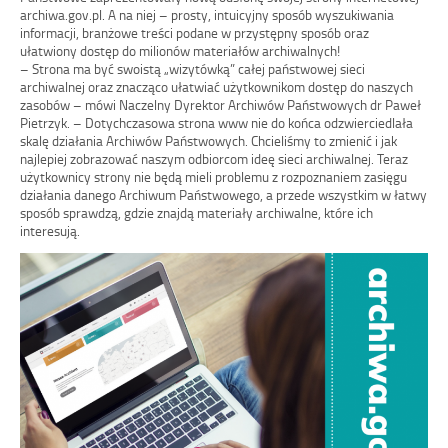
archiwa.gov.pl. A na niej – prosty, intuicyjny sposób wyszukiwania
informacji, branżowe treści podane w przystępny sposób oraz
ułatwiony dostęp do milionów materiałów archiwalnych!
– Strona ma być swoistą „wizytówką” całej państwowej sieci
archiwalnej oraz znacząco ułatwiać użytkownikom dostęp do naszych
zasobów – mówi Naczelny Dyrektor Archiwów Państwowych dr Paweł
Pietrzyk. – Dotychczasowa strona www nie do końca odzwierciedlała
skalę działania Archiwów Państwowych. Chcieliśmy to zmienić i jak
najlepiej zobrazować naszym odbiorcom ideę sieci archiwalnej. Teraz
użytkownicy strony nie będą mieli problemu z rozpoznaniem zasięgu
działania danego Archiwum Państwowego, a przede wszystkim w łatwy
sposób sprawdzą, gdzie znajdą materiały archiwalne, które ich
interesują.